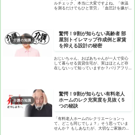
ルチェック、本当に大変ですよね。「体温
を測るだけでもひと苦労」「血圧計を嫌が
られてしまう」「そもそも、何のためにバ
イタルを測るんだろう？」そんな悩みを抱
えていませんか？ 病院や施設とは違い、自
宅でのバイ...
驚愕！9割が知らない高齢者 部
屋別トイレマップ作成例と家賃
介護の知識
を抑える設計の秘密
おじいちゃん、おばあちゃんが一人で安心
して暮らせる賃貸住宅が、実はほとんど存
在しないって知っていますか？バリアフリ
ー住宅と聞くと、「手すりがあればいいん
でしょ？」とか「段差をなくせばいいんで
しょ？」と簡単に考えてしまいがちです
が、それは大き...
驚愕！9割が知らない有料老人
ホームのレク充実度を見抜く5
介護の知識
つの秘訣
「有料老人ホームのレクリエーションっ
て、どこも同じでしょ？」そう思っていま
せんか？ もしあなたが、大切なご家族のた
めに、心から楽しめる、いきいきとした毎