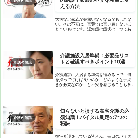
の秘訣！家族の不安を希望に変
介護の知識
える方法
大切なご家族が突然いなくなるかもしれな
い。その不安は、言葉では言い表せないほ
ど辛いものです。認知症の症状の一つであ
る徘徊は、多くのご家族を悩ませ、精神的
にも肉体的にも大きな負担をかけていま
す。 「どうして外に出てしまうんだろ
う？」「何かトラ...
介護施設入居準備！必要品リス
トと確認すべきポイント10選
介護の知識
介護施設に入居する準備を進める上で、何
を持って行けば良いのか、どのような手続
きが必要なのか、と不安を感じることも多
いでしょう。この記事では、入居準備の必
要品をリストアップし、入居者の生活をよ
り快適にするためのポイントをお伝えしま
す。これを読...
知らないと損する在宅介護の必
須知識！バイタル測定の7つの
介護の知識
秘訣
在宅介護をしている皆さん、毎日のバイタ