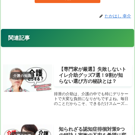
たかはし 幸介
関連記事
【専門家が厳選】失敗しないト
イレ介助グッズ7選！9割が知
介護の知識
らない選び方の秘訣とは？
排泄の介助は、介護の中でも特にデリケー
トで大変な負担になりがちですよね。毎日
のことだからこそ、できるだけスムーズ
に、そして介護される側もする側もストレ
スなく過ごしたい。そう思って「トイレ 介
助 グッズ」と検索しても、たくさんの商品
が出てきて...
知られざる認知症徘徊対策9つ