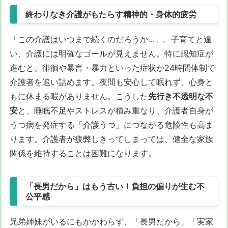
終わりなき介護がもたらす精神的・身体的疲労
「この介護はいつまで続くのだろうか…」。子育てと違
い、介護には明確なゴールが見えません。特に認知症が
進むと、徘徊や暴言・暴力といった症状が24時間体制で
介護者を追い詰めます。夜間も安心して眠れず、心身と
もに休まる暇がありません。こうした
先行き不透明な不
安
と、睡眠不足やストレスが積み重なり、介護者自身が
うつ病を発症する「介護うつ」につながる危険性も高ま
ります。介護者が疲弊しきってしまっては、健全な家族
関係を維持することは困難になります。
「長男だから」はもう古い！負担の偏りが生む不
公平感
兄弟姉妹がいるにもかかわらず、「長男だから」「実家