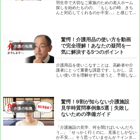
羽生市で大切なご家族のための老人ホーム
探しを始めたものの、「もしもの時、きち
んと対応してくれるのか不安…」と感じてい
ませんか？特に、緊急対応はご家族にとっ
て最も気になるポイントの一つですよね。
インターネットで検索しても、施設の魅力
ばかりが強...
驚愕！介護用品の使い方を動画
で完全理解！あなたの疑問を一
介護の知識
気に解決する5つのポイント
介護用品を使いこなすことは、高齢者や介
護者にとって重要な課題です。しかし、正
しい使い方を理解せずに使うと、予期しな
い事故や負担がかかることも。そんな悩み
を解消するために、「介護用品 使い方 動
画」を活用する方法をご紹介します。この
記事を読め...
驚愕！9割が知らない介護施設
見学時質問事例集5選｜失敗し
介護の知識
ないための準備ガイド
「介護施設の見学、何を聞けばいいんだろ
う…」「せっかく行くのに、見落としがない
か不安…」そう思っていませんか？インター