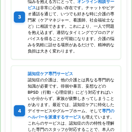
悩みを抱える方にとって、
オンライン相談サー
ビス
は非常に心強い存在です。チャットやビデ
オ通話を通じて、いつでも好きな時に介護の専
門家（ケアマネジャー、看護師、社会福祉士な
ど）に相談できます。これにより、一人で問題
を抱え込まず、適切なタイミングでプロのアド
バイスを得ることが可能になります。介護の悩
みを気軽に話せる場所があるだけで、精神的な
負担は大きく変わります。
認知症ケア専門サービス
認知症の介護は、他の介護とは異なる専門的な
知識が必要です。徘徊や暴言、妄想などの
BPSD（行動・心理症状）にどう対応すればい
いか分からず、家族が疲弊しきってしまうこと
があります。最近では、認知症ケアに特化した
デイサービスやグループホーム、そして
専門の
ヘルパーを派遣するサービス
も増えています。
これらのサービスは、認知症の方の特性を理解
した専門のスタッフが対応することで、本人の