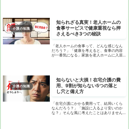
ネットで調べてみたけど、ありきたりな質
問例ばかりで、本当に知りたいことが見つ
からないと感じているかもしれません。家
族の将来...
知られざる真実！老人ホームの
食事サービスで健康重視なら押
介護の知識
さえるべき3つの秘訣
「老人ホームの食事って、どんな感じなん
だろう？」「健康を考えると、食事の内容
が一番気になる」家族を老人ホームに入居
させることを検討しているあなたは、そう
お考えではないでしょうか？漠然とした不
安を抱えながら、インターネットで情報を
探しているか...
知らないと大損！在宅介護の費
用、9割が知らない5つの落と
介護の知識
し穴と備え方
「在宅介護にかかる費用って、結局いくら
なんだろう？」「施設に入るより安いのか
な？」そんな風に考えたことはありません
か？多くの方が、介護の費用について漠然
とした不安を抱えています。しかし、イン
ターネットで調べてみても、平均額のデー