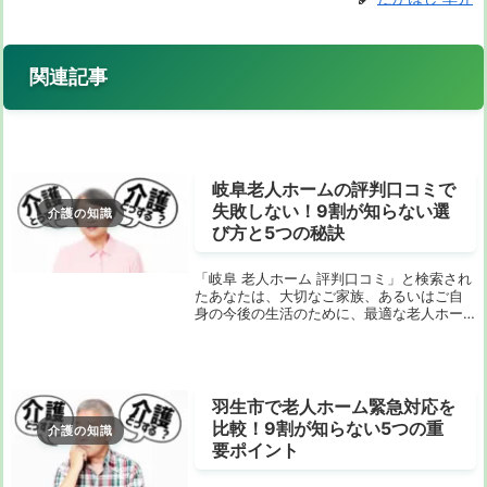
関連記事
岐阜老人ホームの評判口コミで
失敗しない！9割が知らない選
介護の知識
び方と5つの秘訣
「岐阜 老人ホーム 評判口コミ」と検索され
たあなたは、大切なご家族、あるいはご自
身の今後の生活のために、最適な老人ホー
ムを探されていることと思います。インタ
ーネット上の口コミは玉石混交で、「結
局、何を信じたらいいの？」と迷ってしま
う方も少な...
羽生市で老人ホーム緊急対応を
比較！9割が知らない5つの重
介護の知識
要ポイント