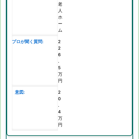
老
人
ホ
ー
ム
2
2
6
.
5
万
円
2
0
.
4
万
円