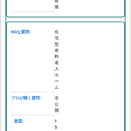
前
後
住
宅
型
有
料
老
人
ホ
ー
ム
非
公
開
1
5