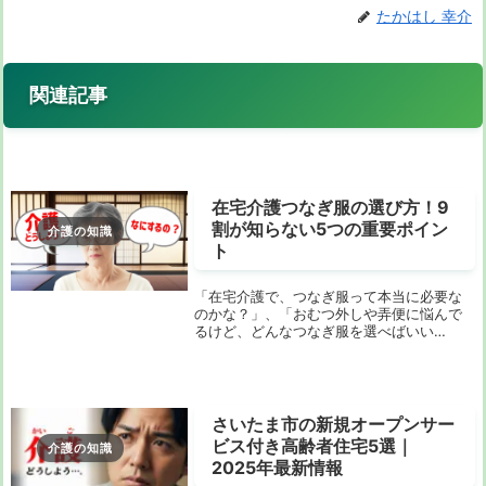
たかはし 幸介
関連記事
在宅介護つなぎ服の選び方！9
割が知らない5つの重要ポイン
介護の知識
ト
「在宅介護で、つなぎ服って本当に必要な
のかな？」、「おむつ外しや弄便に悩んで
るけど、どんなつなぎ服を選べばいい
の？」そう思っていませんか？介護用品の
ネットショップを覗いてみても、ただ商品
の特徴が並んでいるだけで、本当に自分た
ちの悩みを解決し...
さいたま市の新規オープンサー
ビス付き高齢者住宅5選｜
介護の知識
2025年最新情報