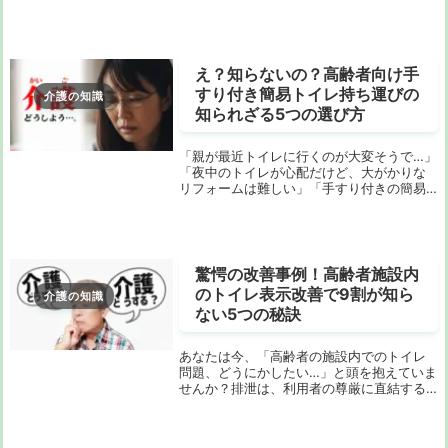
ガなど、万が一の事態に施設側とスムーズ
に連絡が取れるのかどうかは、非常に重要
な関心事です。「連絡体制は施設にお任せ
でしょ？」「...
え？知らないの？高齢者向け手
すり付き簡易トイレ持ち運びの
介護の知識
知られざる5つの選び方
「親が最近トイレに行くのが大変そうで…」
「夜中のトイレが心配だけど、大がかりな
リフォームは難しい」「手すり付きの簡易
トイレって本当に使いやすいのかな？」も
しあなたが、そんな風に感じているなら、
まさにこの記事があなたのためのもので
す。大切な家...
驚愕の改善事例！高齢者施設内
のトイレ表示改善で9割が知ら
介護の知識
ない5つの秘訣
あなたは今、「高齢者の施設内でのトイレ
問題、どうにかしたい…」と頭を抱えていま
せんか？排泄は、利用者の尊厳に直結する
非常にデリケートな問題です。しかし、多
くの施設が抱えるこの課題に対し、たった1
つの簡単な工夫で劇的に改善できる方法が