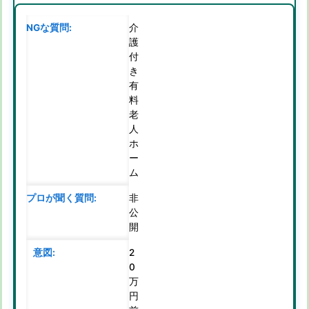
介
護
付
き
有
料
老
人
ホ
ー
ム
非
公
開
2
0
万
円