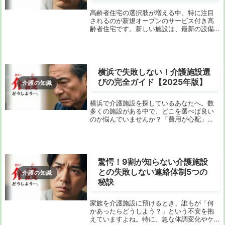
高齢者住宅の選択肢が増える中、特に注目
されるのが新規オープンのサービス付き高
齢者住宅です。新しい施設は、最新の設備
やサービスが整っており、快適な生活をサ
ポートしてくれます。今回は、2025年にさ
いたま市で新たに開設されたサービス付き
高齢者住...
横浜で失敗しない！介護施設選
びの完全ガイド【2025年版】
介護の知識
横浜で介護施設を探しているあなたへ。数
多くの施設がある中で、どこを選べば良い
のか悩んでいませんか？「費用が心配」
「医療対応は大丈夫か」「アクセスは便利
か」など、不安や疑問が尽きないことでし
ょう。この記事では、横浜市内での介護施
設選びにおいて...
驚愕！9割が知らない介護施設
との失敗しない連絡体制5つの
介護の知識
秘訣
家族を介護施設に預けるとき、誰もが「何
かあったらどうしよう？」という不安を抱
えていますよね。特に、急な体調変化やケ