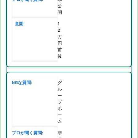
公
開
1
2
万
円
前
後
グ
ル
ー
プ
ホ
ー
ム
非