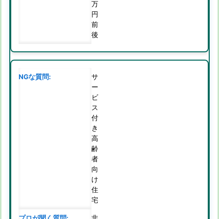
万
円
前
後
サ
ー
ビ
ス
付
き
高
齢
者
向
け
住
宅
非