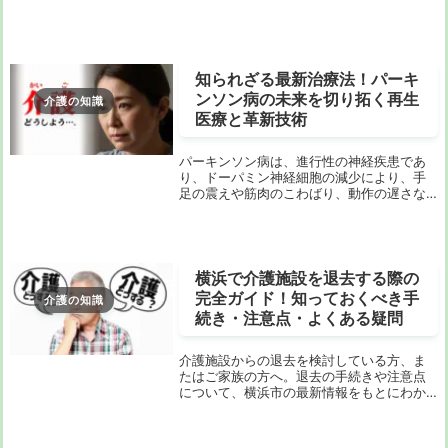
んか？「神戸 老人ホーム 認知症 ケア」で
検索しても、情報が断片的で比較しづらい
と感じる方も多いはず。そこで今回は、神
戸市内の...
知られざる最新治療法！パーキ
ンソン病の未来を切り拓く再生
介護の知識
医療と革新技術
パーキンソン病は、進行性の神経疾患であ
り、ドーパミン神経細胞の減少により、手
足の震えや筋肉のこわばり、動作の遅さな
どの症状が現れます。これらの症状は、患
者さんの日常生活に大きな影響を及ぼし、
治療法の選択肢は限られています。しか
し、近年、再生...
横浜で介護施設を退去する際の
完全ガイド！知っておくべき手
介護の知識
続き・注意点・よくある疑問
介護施設からの退去を検討している方、ま
たはご家族の方へ。退去の手続きや注意点
について、横浜市の最新情報をもとにわか
りやすく解説します。これを読めば、退去
に関する不安や疑問が解消され、スムーズ
な移行が可能になります。退去の前に知っ