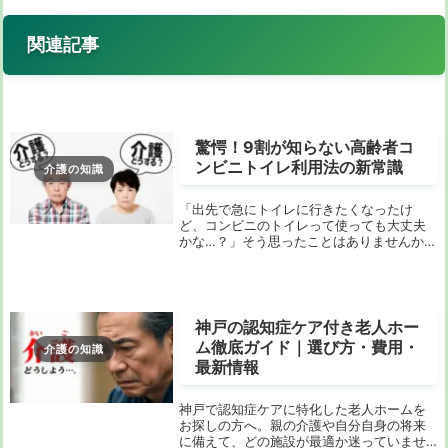
関連記事
驚愕！9割が知らない高齢者コ
ンビニトイレ利用法の新常識
介護の知識
「出先で急にトイレに行きたくなったけ
ど、コンビニのトイレって使っても大丈夫
かな…？」そう思ったことはありませんか？
特に、足腰が少し弱くなってきたと感じる
方や、介護をされている方にとっては、コ
ンビニのトイレはありがたい存在であると
同時に、少し...
神戸の認知症ケア付き老人ホー
ム徹底ガイド｜選び方・費用・
介護の知識
最新情報
神戸で認知症ケアに特化した老人ホームを
お探しの方へ。親の介護や自分自身の将来
に備えて、どの施設が最適か迷っていませ