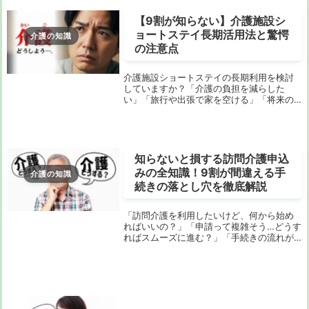
ておきたい基...
【9割が知らない】介護施設シ
ョートステイ長期活用法と驚愕
介護の知識
の注意点
介護施設ショートステイの長期利用を検討
していますか？「介護の負担を減らした
い」「旅行や出張で家を空ける」「将来の
施設入居に備えたい」など、さまざまな理
由で長期利用を考える方は多いでしょう。
しかし、安易に利用を始めると、想定外の
金銭的負担や、...
知らないと損する訪問介護申込
みの全知識！9割が間違える手
介護の知識
続きの落とし穴を徹底解説
「訪問介護を利用したいけど、何から始め
ればいいの？」「申請って複雑そう…どうす
ればスムーズに進む？」「手続きの流れが
よく分からなくて、つまずいている」もし
あなたが今、こんな不安を抱えているな
ら、このページはあなたのためのもので
す。大切なご家...