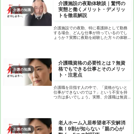
介護施設の夜勤体験談｜驚愕の
実態と働くメリット・デメリッ
介護の知識
トを徹底解説
介護施設での夜勤、特に看護師として勤務
する場合、どんな仕事が待っているのでし
ょうか？実際に夜勤を経験した方々の体験
談を通じて、その仕事内容やメリット・デ
メリットについて深掘りしていきます。こ
の記事では、夜勤の具体的な仕事の内容か
ら、日常的な...
介護職資格の必要性とは？無資
格でもできる仕事とそのメリッ
介護の知識
ト・注意点
介護職を目指す人の中で、「資格がないと
仕事ができないのでは？」という不安を持
つ方は多いでしょう。実際、介護職は無資
格でも始められる職業ですが、そのために
知っておくべき大切なポイントがありま
す。この記事では、無資格でも介護職に就
くための方法、...
老人ホーム入居希望者不安解消
集！9割が知らない「親の心が
介護の知識