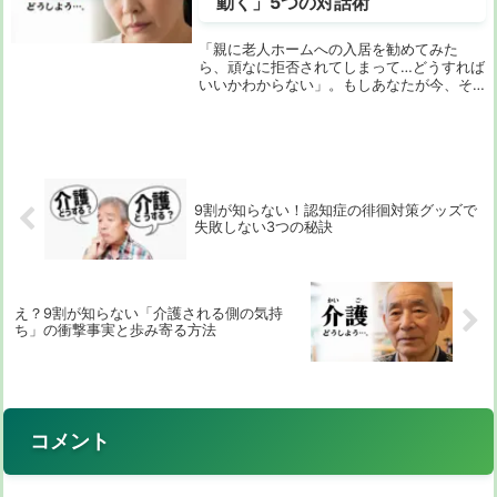
動く」5つの対話術
「親に老人ホームへの入居を勧めてみた
ら、頑なに拒否されてしまって…どうすれば
いいかわからない」。もしあなたが今、そ
んな深い悩みを抱えているなら、この文章
はあなたのためのものです。介護の負担、
将来への不安、そして何より大切な家族の
幸せを願う気...
9割が知らない！認知症の徘徊対策グッズで
失敗しない3つの秘訣
え？9割が知らない「介護される側の気持
ち」の衝撃事実と歩み寄る方法
コメント