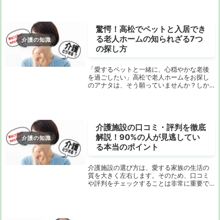
わたる排泄ケアは、実は介護するあなたの
手にも大きな負担をかけています。知らな
い間に指先が...
驚愕！高松でペットと入居でき
る老人ホームの知られざる7つ
介護の知識
の探し方
「愛するペットと一緒に、心穏やかな老後
を過ごしたい」高松で老人ホームをお探し
のアナタは、そう願っていませんか？しか
し、ペットと一緒に入れる施設はまだまだ
少なく、「どこから探し始めればいい
の？」「費用はどれくらいかかるの？」
「本当に安心して暮...
介護施設の口コミ・評判を徹底
解説！90%の人が見逃してい
介護の知識
る本当のポイント
介護施設の選び方は、愛する家族の生活の
質を大きく左右します。そのため、口コミ
や評判をチェックすることは非常に重要で
す。しかし、口コミだけで判断することに
はリスクが伴い、実際には見逃されがちな
ポイントも多くあります。本記事では、介
護施設を選ぶ...