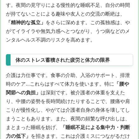
す。夜間の見守りによる慢性的な睡眠不足、自分の時間
が持てないことによる趣味や友人との交流の断絶は、
「精神的な孤立」
をさらに深めます。この孤独感は、や
がてイライラや無気力感へとつながり、うつ病などのメ
ンタルヘルス不調のリスクを高めます。
体のストレス蓄積された疲労と体力の限界
介護は力仕事です。食事の介助、入浴のサポート、排泄
時のケア…これらはすべて体力を使います。特に
「腰や
関節への負担」
は深刻です。被介護者の体重を支えた
り、中腰の姿勢を長時間続けたりすることで、腰痛や肩
こりが慢性化し、やがては介護者自身の身体を壊してし
まうこともあります。また、夜間の頻繁な呼び出しは、
まとまった睡眠を妨げ、
「睡眠不足による集中力・判断
力の低下」
を招きます。これは介護ミスにつながるだけ