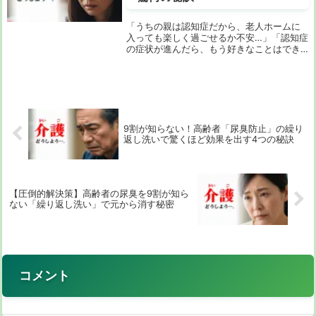
「うちの親は認知症だから、老人ホームに
入っても楽しく過ごせるか不安…」「認知症
の症状が進んだら、もう好きなことはでき
なくなるんじゃないか？」ご家族のそんな
心配、とてもよくわかります。認知症の方
の介護は、先が見えない不安との戦いです
よね。でも...
9割が知らない！高齢者「尿臭防止」の繰り
返し洗いで驚くほど効果を出す4つの秘訣
【圧倒的解決策】高齢者の尿臭を9割が知ら
ない「繰り返し洗い」で元から消す秘密
コメント