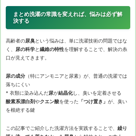
まとめ洗濯の常識を変えれば、悩みは必ず解
決する
高齢者の
尿臭
という悩みは、単に洗濯技術の問題ではな
く、
尿の科学
と
繊維の特性
を理解することで、解決の糸
口が見えてきます。
尿の成分
（特にアンモニアと尿素）が、普通の洗濯では
落ちにくい
* 衣類に染み込んだ
尿
が
結晶化
し、臭いを定着させる
酸素系漂白剤
や
クエン酸
を使った
「つけ置き」
が、臭い
を根絶する鍵
この記事でご紹介した洗濯方法を実践することで、
繰り