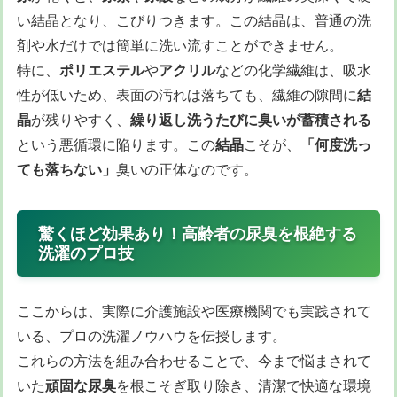
い結晶となり、こびりつきます。この結晶は、普通の洗
剤や水だけでは簡単に洗い流すことができません。
特に、
ポリエステル
や
アクリル
などの化学繊維は、吸水
性が低いため、表面の汚れは落ちても、繊維の隙間に
結
晶
が残りやすく、
繰り返し洗うたびに臭いが蓄積される
という悪循環に陥ります。この
結晶
こそが、
「何度洗っ
ても落ちない」
臭いの正体なのです。
驚くほど効果あり！高齢者の尿臭を根絶する
洗濯のプロ技
ここからは、実際に介護施設や医療機関でも実践されて
いる、プロの洗濯ノウハウを伝授します。
これらの方法を組み合わせることで、今まで悩まされて
いた
頑固な尿臭
を根こそぎ取り除き、清潔で快適な環境