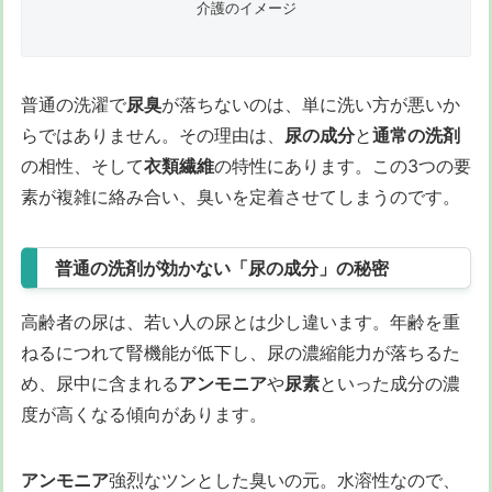
介護のイメージ
普通の洗濯で
尿臭
が落ちないのは、単に洗い方が悪いか
らではありません。その理由は、
尿の成分
と
通常の洗剤
の相性、そして
衣類繊維
の特性にあります。この3つの要
素が複雑に絡み合い、臭いを定着させてしまうのです。
普通の洗剤が効かない「尿の成分」の秘密
高齢者の尿は、若い人の尿とは少し違います。年齢を重
ねるにつれて腎機能が低下し、尿の濃縮能力が落ちるた
め、尿中に含まれる
アンモニア
や
尿素
といった成分の濃
度が高くなる傾向があります。
アンモニア
強烈なツンとした臭いの元。水溶性なので、