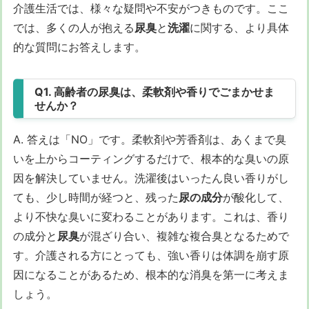
介護生活では、様々な疑問や不安がつきものです。ここ
では、多くの人が抱える
尿臭
と
洗濯
に関する、より具体
的な質問にお答えします。
Q1. 高齢者の尿臭は、柔軟剤や香りでごまかせま
せんか？
A. 答えは「NO」です。柔軟剤や芳香剤は、あくまで臭
いを上からコーティングするだけで、根本的な臭いの原
因を解決していません。洗濯後はいったん良い香りがし
ても、少し時間が経つと、残った
尿の成分
が酸化して、
より不快な臭いに変わることがあります。これは、香り
の成分と
尿臭
が混ざり合い、複雑な複合臭となるためで
す。介護される方にとっても、強い香りは体調を崩す原
因になることがあるため、根本的な消臭を第一に考えま
しょう。