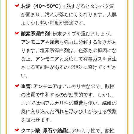
お湯（40〜50℃）
: 熱すぎるとタンパク質
が固まり、汚れが落ちにくくなります。人肌
より少し熱い程度が最適です。
酸素系漂白剤
: 粉末タイプを選びましょう。
アンモニア
や
尿素
を強力に分解する働きがあ
ります。塩素系漂白剤は、色落ちの原因にな
る上、
アンモニア
と反応して有毒ガスを発生
させる可能性があるので絶対に避けてくださ
い。
重曹
:
アンモニア
はアルカリ性なので、酸性
の物質で中和するのが効果的です。しかし、
ここでは弱アルカリ性の
重曹
を使い、繊維の
奥に入り込んだ汚れを浮かび上がらせる役割
を担わせます。
クエン酸
:
尿石
や
結晶
はアルカリ性で、酸性