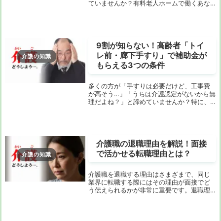
ていませんか？有料老人ホームで働くあな
たにとって、脱服介助は毎日の業務の中で
も特に神経を使う作業の一つかもしれませ
ん。でも、もしかしたら、そのアプロー
チ、少しだ...
9割が知らない！高齢者「トイ
レ前・廊下手すり」で補助金が
介護の知識
もらえる3つの条件
多くの方が「手すりは必要だけど、工事費
が高そう…」「うちは介護認定がないから無
理だよね？」と諦めていませんか？特に、
トイレの前や廊下は、ほんの数歩の移動で
も転倒リスクが潜む「魔の地帯」です。実
際に、家の中での転倒事故の多くは、この
わずかな距...
介護職の退職理由を解説！面接
で活かせる転職理由とは？
介護の知識
介護職を退職する理由はさまざまで、同じ
業界に転職する際にはその理由が面接でど
う伝えられるかが非常に重要です。退職理
由を正確に伝えることが、転職の成功に繋
がる鍵となります。今回は、介護職の退職
理由をランキング形式で紹介し、面接で使