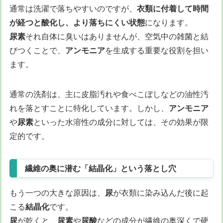
通常は洗濯で落ちやすいのですが、
衣類に付着して時間
が経つと酸化し、より落ちにくい状態
になります。
尿素
それ自体に臭いはありませんが、空気中の雑菌と結
びつくことで、
アンモニア
を生成する重要な役割を担い
ます。
通常の洗剤は、主に皮脂汚れや食べこぼしなどの油性汚
れを落とすことに特化しています。しかし、
アンモニア
や
尿素
といった水溶性の成分に対しては、その効果が限
定的です。
繊維の奥に潜む「結晶化」という落とし穴
もう一つの大きな原因は、
尿
が衣類に染み込んだ後に起
こる
結晶化
です。
尿
が乾くと、
尿素
や
尿酸
などの成分が繊維の奥深くで硬