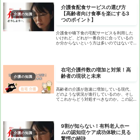
えるポジティ...
介護食配食サービスの選び方
【高齢者向け食事を楽にする3
介護の知識
つのポイント】
介護食や嚥下食の宅配サービスを利用した
いけれど、どれが一番自分に合っているの
か分からないという方は多いのではないで
しょうか。高齢者向けの食事には特別な配
慮が必要ですし、栄養バランスや食べやす
さにも気を使わなければなりません。この
記事では、介...
在宅介護件数の増加と対策！高
齢者の現状と未来
介護の知識
高齢者の介護が急速に増加している現代、
どのような状況が進行しているのか、そし
てこれからどう対処すべきなのか。この記
事では、高齢者の介護の現状と動向につい
て詳しく解説します。高齢者の要介護者数
の急増日本の高齢化は急速に進展してお
り、その影響は...
9割が知らない！有料老人ホー
ムの認知症ケア成功体験に見る
介護の知識
驚愕の秘訣