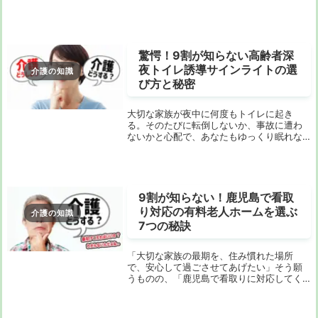
は、利用者様とじっくり向き合える喜びが
ある一方で、施設勤務とは違う「あるあ
る」の悩みが尽きませんよね。移動中のハ
プニング、利...
驚愕！9割が知らない高齢者深
夜トイレ誘導サインライトの選
介護の知識
び方と秘密
大切な家族が夜中に何度もトイレに起き
る。そのたびに転倒しないか、事故に遭わ
ないかと心配で、あなたもゆっくり眠れな
い日々を送っていませんか？「高齢者 深夜
トイレ誘導 サインライト」と検索するあな
たは、きっとそんな悩みを抱えていること
でしょう。...
9割が知らない！鹿児島で看取
り対応の有料老人ホームを選ぶ
介護の知識
7つの秘訣
「大切な家族の最期を、住み慣れた場所
で、安心して過ごさせてあげたい」そう願
うものの、「鹿児島で看取りに対応してく
れる有料老人ホームってどこ？」「費用は
どれくらいかかるの？」「本当に安心して
任せられるの？」といった不安や疑問を抱