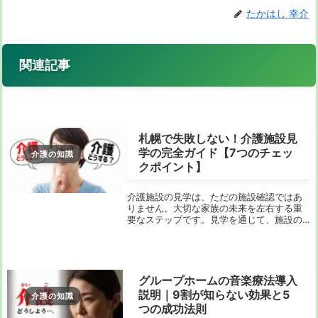
たかはし 幸介
関連記事
札幌で失敗しない！介護施設見
学の完全ガイド【7つのチェッ
介護の知識
クポイント】
介護施設の見学は、ただの施設確認ではあ
りません。大切な家族の未来を左右する重
要なステップです。見学を通じて、施設の
雰囲気やサービス内容、スタッフの対応な
ど、実際の生活をイメージすることができ
ます。この記事では、札幌市内の介護施設
見学時に押さ...
グループホームの音楽療法導入
説明｜9割が知らない効果と5
介護の知識
つの成功法則