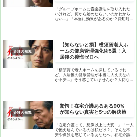
「グループホームに音楽療法を取り入れた
いけれど、何から始めたらいいのかわから
ない…」「本当に効果があるのか？費用対効
果は？」「現場のスタッフは忙しいし、専
門知識がなくてもできるのだろうか？」グ
ループホームを運営するあなたや、介護に
関わる多く...
【知らないと損】横須賀老人ホ
ームの健康管理強化術5選！入
介護の知識
居後の後悔ゼロへ
「横須賀で老人ホームを探しているけれ
ど、入居後の健康管理が本当に大丈夫なの
か不安…」そう感じていませんか？大切なご
家族の入居先だからこそ、費用だけでな
く、日々の健康がどう守られるかは非常に
重要なポイントですよね。実は、多くの人
が見落としがち...
驚愕！在宅介護あるある90%
が知らない真実と5つの解決策
介護の知識
「在宅介護って、想像以上に大変…」「一人
で抱え込んでいるのは私だけ？」そんな不
安や孤独を感じているあなたへ。在宅介護