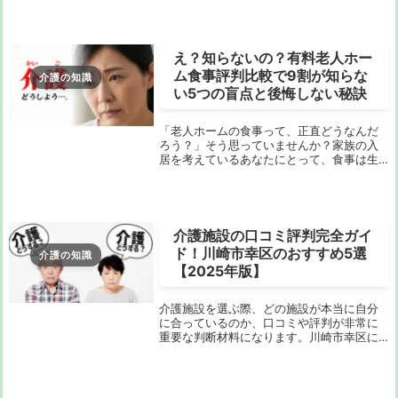
え？知らないの？有料老人ホー
ム食事評判比較で9割が知らな
介護の知識
い5つの盲点と後悔しない秘訣
「老人ホームの食事って、正直どうなんだ
ろう？」そう思っていませんか？家族の入
居を考えているあなたにとって、食事は生
活の質、つまりQOLを左右する最重要ポイ
ントですよね。カタログや見学だけではわ
からない「食事のリアル」を知りたい。美
味しくない...
介護施設の口コミ評判完全ガイ
ド！川崎市幸区のおすすめ5選
介護の知識
【2025年版】
介護施設を選ぶ際、どの施設が本当に自分
に合っているのか、口コミや評判が非常に
重要な判断材料になります。川崎市幸区に
お住まいの方や、転居を検討している方に
は特に参考になる情報です。この記事で
は、口コミ評判が高いおすすめの介護施設5
選を徹底解説...