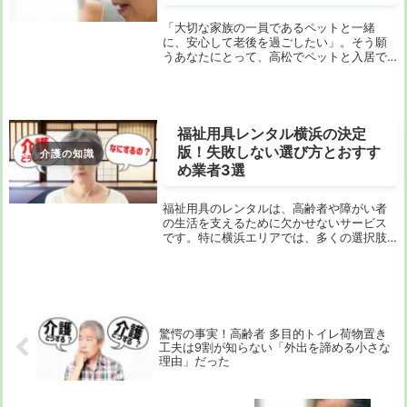
「大切な家族の一員であるペットと一緒
に、安心して老後を過ごしたい」。そう願
うあなたにとって、高松でペットと入居で
きる老人ホームを見つけることは、大きな
課題ですよね。インターネットで検索して
も、なかなか求める情報にたどり着けず、
途方に暮れてい...
福祉用具レンタル横浜の決定
版！失敗しない選び方とおすす
介護の知識
め業者3選
福祉用具のレンタルは、高齢者や障がい者
の生活を支えるために欠かせないサービス
です。特に横浜エリアでは、多くの選択肢
があり、どこで借りるか迷う方も多いでし
ょう。しかし、どの業者を選べば良いの
か、どの福祉用具を借りるべきかについ
て、悩んでいる方...
驚愕の事実！高齢者 多目的トイレ荷物置き
工夫は9割が知らない「外出を諦める小さな
理由」だった