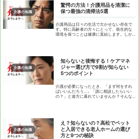
驚愕の方法！介護用品を清潔に
保つ最強の清掃法5選
介護の知識
介護用品は日々の生活で欠かせない存在で
す。特に高齢者の方々にとって、衛生的な
環境を保つことは健康に直結します。しか
し、介護用品の清掃方法には、誰でも簡単
にできる方法や注意点があり、意外と知ら
れていないことも多いものです。この記事
では、介護用...
知らないと後悔する！ケアマネ
ジャー選び方で9割が知らない
介護の知識
5つのポイント
介護が必要になったとき、「まず何をすれ
ばいいんだろう…」「誰に相談したらいい
の？」と途方に暮れていませんか？そんな
時、頼りになるのがケアマネジャーです。
しかし、ケアマネジャーと聞いてもピンと
こない、どうやって探せばいいのかわから
ない、という...
え？知らないの？高松でペット
と入居できる老人ホームの選び
介護の知識
方と9つの秘訣