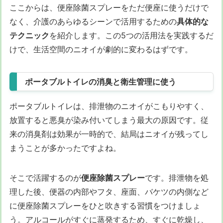
ここからは、便座除菌スプレーをただ便座に使うだけで
なく、介護のあらゆるシーンで活用するための
具体的な
テクニック
を紹介します。この5つの活用法を実践するだ
けで、生活空間のニオイが劇的に変わるはずです。
ポータブルトイレの消臭と衛生管理に使う
ポータブルトイレは、排泄物のニオイがこもりやすく、
放置すると悪臭が染み付いてしまう最大の原因です。従
来の消臭剤は効果が一時的で、結局はニオイが残ってし
まうことが多かったですよね。
そこで活躍するのが
便座除菌スプレー
です。排泄物を処
理した後、便器の内部やフタ、座面、バケツの内側など
に便座除菌スプレーをひと吹きする習慣をつけましょ
う。アルコールがすぐに蒸発するため、すぐに乾燥し、