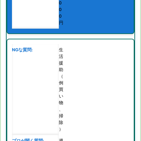
0
0
0
円
生
活
援
助
（
例
買
い
物
、
掃
除
）
週