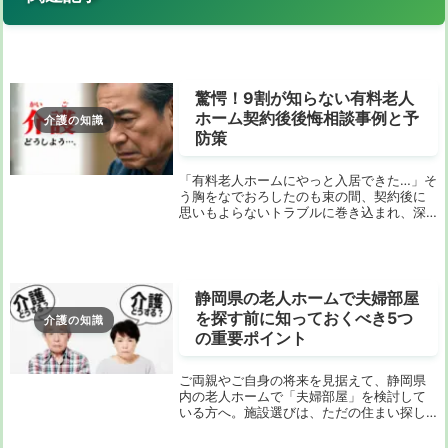
驚愕！9割が知らない有料老人
ホーム契約後後悔相談事例と予
介護の知識
防策
「有料老人ホームにやっと入居できた…」そ
う胸をなでおろしたのも束の間、契約後に
思いもよらないトラブルに巻き込まれ、深
い後悔に苛まれている方が増えています。
介護施設と家族の間で生じるすれ違い、そ
して最悪の場合は施設を退去せざるを得な
い事態にま...
静岡県の老人ホームで夫婦部屋
を探す前に知っておくべき5つ
介護の知識
の重要ポイント
ご両親やご自身の将来を見据えて、静岡県
内の老人ホームで「夫婦部屋」を検討して
いる方へ。施設選びは、ただの住まい探し
ではなく、大切な人生の一歩を踏み出すた
めの重要な選択です。特に、夫婦での入居