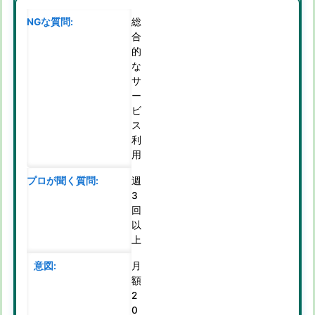
総
合
的
な
サ
ー
ビ
ス
利
用
週
3
回
以
上
月
額
2
0