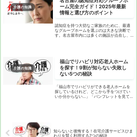
名古屋の認知症対応グループホ
ーム完全ガイド！2025年最新
介護の知識
情報と選び方のポイント
認知症を持つ大切なご家族のために、最適
なグループホームを選ぶのは大きな決断で
す。名古屋市内には多くの施設が点在し、
それぞれに特徴があります。この記事で
は、名古屋の認知症対応型グループホーム
の最新情報、選び方のポイント、そして利
用時の注意点を...
福山でリハビリ対応老人ホーム
を探す！9割が知らない失敗し
介護の知識
ない5つの秘訣
「福山市でリハビリができる老人ホームを
探しているけれど、どこから手をつけてい
いか分からない…」「パンフレットを見て
も、結局どんなリハビリを受けられるのか
イメージが湧かない…」もしあなたが今、こ
のようなお悩みをお持ちなら、この記事は
まさにあな...
知らないと後悔する！在宅介護サービスひま
わりを賢く利用する7つの秘訣