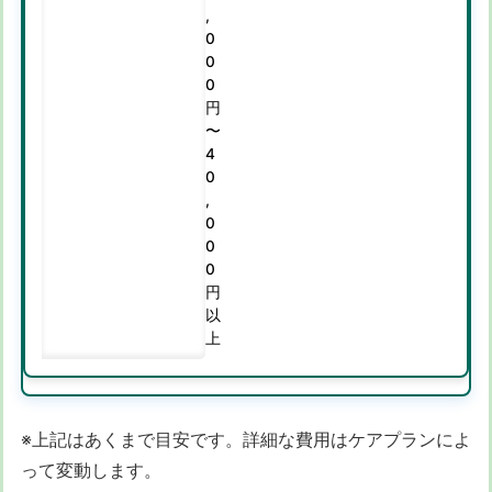
,
0
0
0
円
〜
4
0
,
0
0
0
円
以
上
※上記はあくまで目安です。詳細な費用はケアプランによ
って変動します。