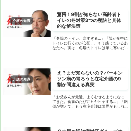
を希望される場合、施設の選択肢や条件は
限られており...
驚愕！9割が知らない高齢者ト
イレの冬対策3つの秘訣と具体
介護の知識
的な解決策
「冬場のトイレ、寒すぎる…」「親が夜中に
トイレに行くのが心配…」そう感じているあ
なたへ。実は、冬場のトイレは単に寒いだ
けでなく、私たちの健康にとって非常に大
きなリスクをはらんでいます。特に高齢者
にとって、夜間のトイレは命にかかわる危
険な場所...
え？まだ知らないの？パーキン
ソン病の胃ろうと在宅介護の9
介護の知識
割が間違える真実
「お父さんが最近、よくむせるようになっ
てきた。食事のたびにヒヤヒヤする…」「転
倒が増えて、もう在宅介護は限界かもしれ
ない」。もし今、あなたがそのような不安
を抱えているなら、このページはあなたの
ためのものです。パーキンソン病の介護
は、症状の進...