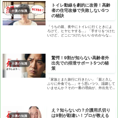
トイレ動線を劇的に改善！高齢
者の住宅改修で失敗しない5つ
介護の知識
の秘訣
「うちの親、夜中にトイレに行くときによ
ろけて、ヒヤヒヤする…」「手すりをつけた
いけど、どこにつけたらいいかわからな
い」「リフォームって費用もかかるし、本
当に効果があるの？」そう感じていません
か？高齢のご家族が安全に、そして安心し
て暮らすため...
驚愕！9割が知らない高齢者外
出先での排泄サポート5つの秘
介護の知識
策
「家族とまた旅行に行きたい」「親と久し
ぶりに外食でも…」そう思いつつ、躊躇して
いませんか？その一番の理由が、外出先で
の排泄トラブルへの不安ではないでしょう
か。「もし、間に合わなかったらどうしよ
う」「トイレの場所が見つからなかった
ら…」「介護...
え？知らないの？介護用爪切り
は9割が勘違い！プロが教える
介護の知識