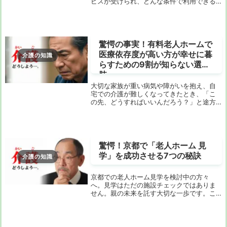
ビスが受けられ、どんな条件で利用できる
のかをご存じですか？実際に利用を検討す
る際には、さまざまな条件や注意点を確認
しておくことが重要です。この記事では、
ショートステ...
驚愕の事実！有料老人ホームで
医療依存度が高い方が幸せに暮
介護の知識
らすための9割が知らない選択
肢
大切な家族が重い病気や障がいを抱え、自
宅での介護が難しくなってきたとき、「こ
の先、どうすればいいんだろう？」と途方
に暮れていませんか？特に、人工呼吸器や
胃ろう、がん末期など、高度な医療的ケア
が必要な場合、受け入れてくれる施設は限
られているの...
驚愕！京都で「老人ホーム 見
学」を成功させる7つの秘訣
介護の知識
京都での老人ホーム見学を検討中の方々
へ。見学はただの施設チェックではありま
せん。親の未来を託す大切な一歩です。こ
の記事では、京都での見学を「ただの見
学」から「最適な選択」へと導くための7つ
の秘訣をご紹介します。見学前に知ってお
くべき3つの重...