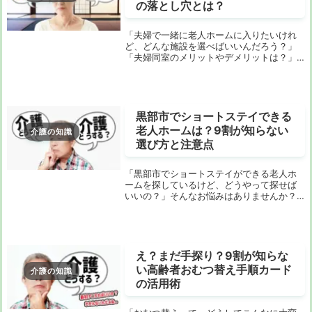
の落とし穴とは？
「夫婦で一緒に老人ホームに入りたいけれ
ど、どんな施設を選べばいいんだろう？」
「夫婦同室のメリットやデメリットは？」
あなたは今、そうした悩みを抱えていませ
んか？愛するパートナーと離れ離れになる
のは想像しただけで辛いですよね。自宅で
の介護が難し...
黒部市でショートステイできる
老人ホームは？9割が知らない
介護の知識
選び方と注意点
「黒部市でショートステイができる老人ホ
ームを探しているけど、どうやって探せば
いいの？」そんなお悩みはありませんか？
インターネットで検索しても、希望する情
報がなかなか見つからなかったり、専門用
語ばかりで理解が難しかったり…。大切な家
族のための...
え？まだ手探り？9割が知らな
い高齢者おむつ替え手順カード
介護の知識
の活用術