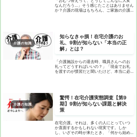
「おむつ替えって、どうしてこんなに大変
なんだろう…」そう感じたことはありません
か？介護の現場はもちろん、ご家族の介護
をされている方なら、一度はぶつかる壁か
もしれません。特に、慣れないうちは手順
がわからず、時間ばかりかかってしまった
り、利用者...
知らなきゃ損！在宅介護のお
礼、9割が知らない「本当の正
介護の知識
解」とは？
「介護施設からの退去時、職員さんへのお
礼ってどうすればいいの？」「現金でお礼
を渡すのが慣習だと聞いたけど、本当に必
要なの？」そんな疑問や不安を抱えていま
せんか？大切な家族の介護でお世話になっ
た職員さんに、感謝の気持ちを伝えたいと
思うのは当然...
驚愕！在宅介護実態調査【第9
期】9割が知らない課題と解決
介護の知識
策
在宅介護。それは、多くの人にとっていつ
か直面するかもしれない現実です。しか
し、いざその時が来たとき、「何から始め