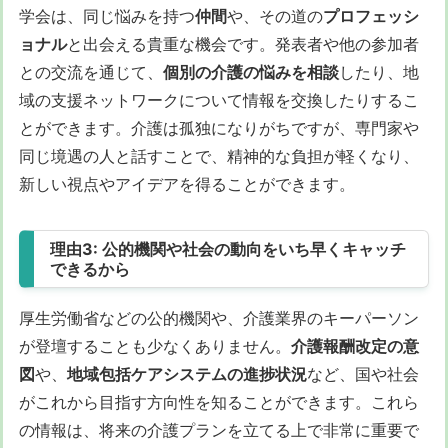
学会は、同じ悩みを持つ
仲間
や、その道の
プロフェッシ
ョナル
と出会える貴重な機会です。発表者や他の参加者
との交流を通じて、
個別の介護の悩みを相談
したり、地
域の支援ネットワークについて情報を交換したりするこ
とができます。介護は孤独になりがちですが、専門家や
同じ境遇の人と話すことで、精神的な負担が軽くなり、
新しい視点やアイデアを得ることができます。
理由3: 公的機関や社会の動向をいち早くキャッチ
できるから
厚生労働省などの公的機関や、介護業界のキーパーソン
が登壇することも少なくありません。
介護報酬改定の意
図
や、
地域包括ケアシステムの進捗状況
など、国や社会
がこれから目指す方向性を知ることができます。これら
の情報は、将来の介護プランを立てる上で非常に重要で