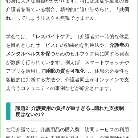
心身に大きな負担がかかります。特に認知症や重度の要
介護者を看ている場合、精神的に追い詰められ、
「共倒
れ」
してしまうリスクも無視できません。
学会では、
「レスパイトケア」
（介護者の一時的な休息
を目的としたサービス）の効果的な利用法や、
介護者の
メンタルヘルスを保つ
ためのセルフケア術に関する発表
が数多く行われています。例えば、スマートウォッチや
アプリを活用して
睡眠の質を可視化
し、休息の必要性を
客観的に判断する方法や、介護者同士がオンラインで支
え合うコミュニティの事例などが紹介されます。
課題2: 介護費用の負担が重すぎる…隠れた支援制
度はないの？
在宅介護では、介護用品の購入費、訪問サービスの利用
料など、多岐にわたる費用が発生します。介護保険だけ