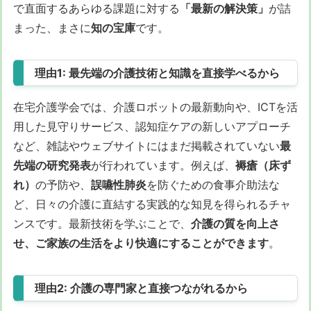
で直面するあらゆる課題に対する
「最新の解決策」
が詰
まった、まさに
知の宝庫
です。
理由1: 最先端の介護技術と知識を直接学べるから
在宅介護学会では、介護ロボットの最新動向や、ICTを活
用した見守りサービス、認知症ケアの新しいアプローチ
など、雑誌やウェブサイトにはまだ掲載されていない
最
先端の研究発表
が行われています。例えば、
褥瘡（床ず
れ）
の予防や、
誤嚥性肺炎
を防ぐための食事介助法な
ど、日々の介護に直結する実践的な知見を得られるチャ
ンスです。最新技術を学ぶことで、
介護の質を向上さ
せ、ご家族の生活をより快適にすることができます
。
理由2: 介護の専門家と直接つながれるから