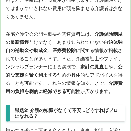
ではまかないきれない費用に頭を悩ませる介護者は少な
くありません。
在宅介護学会の開催概要や関連資料には、
介護保険制度
の最新情報
だけでなく、あまり知られていない
自治体独
自の補助金や助成金
、
医療費控除
に関する情報が掲載さ
れていることがあります。また、介護福祉士やファイナ
ンシャルプランナーによる講演で、
家計の見直し
や、
公
的な支援を賢く利用する
ための具体的なアドバイスを得
ることも可能です。これらの情報を知ることで、
介護費
用の負担を劇的に軽減できる可能性
が広がります。
課題3: 介護の知識がなくて不安…どうすればプロ
になれる？
初めて介護に直面する多くの人は、食事、排泄、入浴と