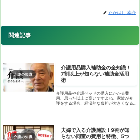
たかはし 幸介
関連記事
介護用品購入補助金の全知識！
7割以上が知らない補助金活用
介護の知識
術
介護用品や介護ベッドの購入にかかる費
用、思った以上に高いですよね。家族が介
護をする場合、経済的な負担が大きくなる
ため、できるだけ支援を活用したいと考え
る方も多いはず。でも、意外と知られてい
ない補助金や支援制度がたくさんあるので
す！この記事で...
夫婦で入る介護施設！9割が知
らない同室の費用と特徴、5つ
介護の知識