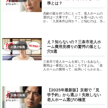
準とは？
高齢の親を持つ方にとって、老人ホームの
選択は一大事です。「どこを選べばいいの
か」「入居条件は何か？」と悩むのは、当
たり前のことですよね。特に、特別養護老
人ホーム（特養）と有料老人ホーム、それ
ぞれのメリット・デメリットを正しく理解
することが重...
え？知らないの？三条市老人ホ
ーム費用見積りの驚愕の落とし
介護の知識
穴5選
三条市で老人ホームを探しているあなた。
費用は一番気になるところですよね。「老
人ホームの費用って、結局いくらかかる
の？」と不安に思っていませんか？インタ
ーネットで検索しても、広告ばかりで本当
に知りたい情報が見つからない…そんな悩み
を抱えている...
【2025年最新版】京都で「見
学予約」から選ぶ！失敗しない
介護の知識
老人ホーム選びの極意