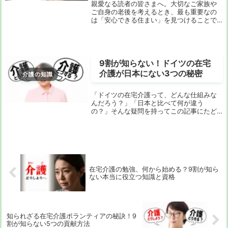
親愛なる読者の皆さまへ。大切なご家族や
ご自身の老後を考えるとき、最も重要なの
は「安心できる住まい」を見つけることで
すよね。特に京都のような歴史と文化が息
づく街では、選択肢も多く、どこを選べば
良いのか迷ってしまう方も多いのではない
でしょうか。...
9割が知らない！ドイツの在宅
介護が日本にない3つの秘密
介護の知識
「ドイツの在宅介護って、どんな仕組みな
んだろう？」「日本と比べて何が違う
の？」そんな疑問を持ってこの記事にたど
り着いたあなたは、きっとご家族の介護に
ついて真剣に考えている方かもしれませ
ん。もしくは、漠然とした将来の不安を感
じている方かもしれ...
在宅介護の勉強、何から始める？9割が知ら
ない本当に役立つ知識と資格
知られざる在宅介護ボランティアの秘訣！9
割が知らない5つの貢献方法