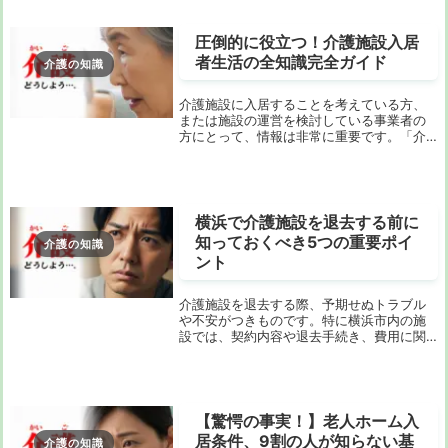
圧倒的に役立つ！介護施設入居
者生活の全知識完全ガイド
介護の知識
介護施設に入居することを考えている方、
または施設の運営を検討している事業者の
方にとって、情報は非常に重要です。「介
護施設 入居者 生活」に関連する疑問を解消
し、より良い選択をするための知識を提供
します。ここでは、介護施設での生活を支
える要素...
横浜で介護施設を退去する前に
知っておくべき5つの重要ポイ
介護の知識
ント
介護施設を退去する際、予期せぬトラブル
や不安がつきものです。特に横浜市内の施
設では、契約内容や退去手続き、費用に関
する情報が複雑で、事前に把握しておかな
いと後々困ることがあります。この記事で
は、退去前に確認すべき重要なポイントを
詳しく解説し...
【驚愕の事実！】老人ホーム入
居条件、9割の人が知らない基
介護の知識