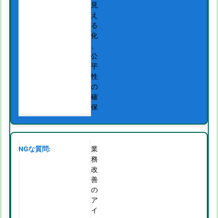
見
え
る
化
、
公
平
性
の
確
保
業
務
改
善
の
ア
イ