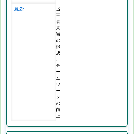
当
事
者
意
識
の
醸
成
、
チ
ー
ム
ワ
ー
ク
の
向
上