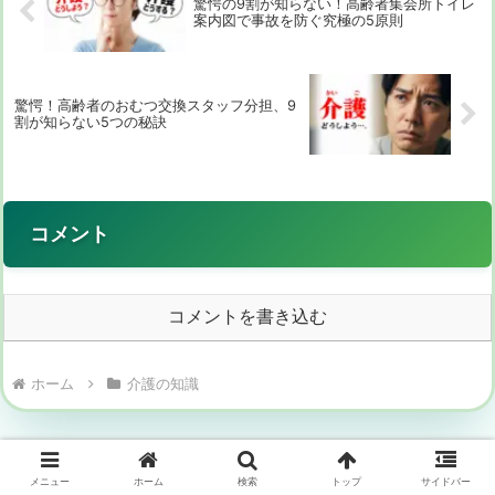
驚愕の9割が知らない！高齢者集会所トイレ
案内図で事故を防ぐ究極の5原則
驚愕！高齢者のおむつ交換スタッフ分担、9
割が知らない5つの秘訣
コメント
コメントを書き込む
ホーム
介護の知識
メニュー
ホーム
検索
トップ
サイドバー