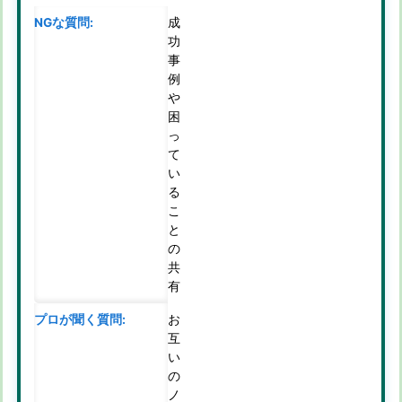
成
功
事
例
や
困
っ
て
い
る
こ
と
の
共
有
お
互
い
の
ノ