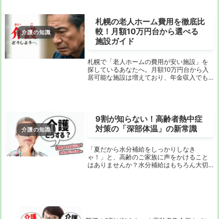
肢が豊富なため、どこを見学すべきか迷っ
てしまいま...
札幌の老人ホーム費用を徹底比
較！月額10万円台から選べる
介護の知識
施設ガイド
札幌で「老人ホームの費用が安い施設」を
探しているあなたへ。月額10万円台から入
居可能な施設は増えており、年金収入でも
安心して暮らせる選択肢が広がっていま
す。しかし、情報が多すぎてどこから手を
つけていいのか分からないという方も多い
のではないで...
9割が知らない！高齢者熱中症
対策の「深部体温」の新常識
介護の知識
「夏だから水分補給をしっかりしなき
ゃ！」と、高齢のご家族に声をかけること
はありませんか？水分補給はもちろん大切
ですが、実はそれだけでは防げない熱中症
のリスクがあることをご存知でしょうか。
なぜなら、高齢者の熱中症は単なる水分不
足だけでなく、体...