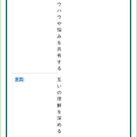
ウ
ハ
ウ
や
悩
み
を
共
有
す
る
互
い
の
理
解
を
深
め
る