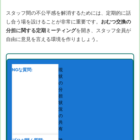
スタッフ間の不公平感を解消するためには、定期的に話
し合う場を設けることが非常に重要です。
おむつ交換の
分担に関する定期ミーティング
を開き、スタッフ全員が
自由に意見を言える環境を作りましょう。
現
状
の
分
担
状
況
の
共
有