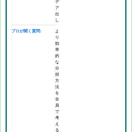
デ
ア
出
し
よ
り
効
率
的
な
分
担
方
法
を
全
員
で
考
え
る