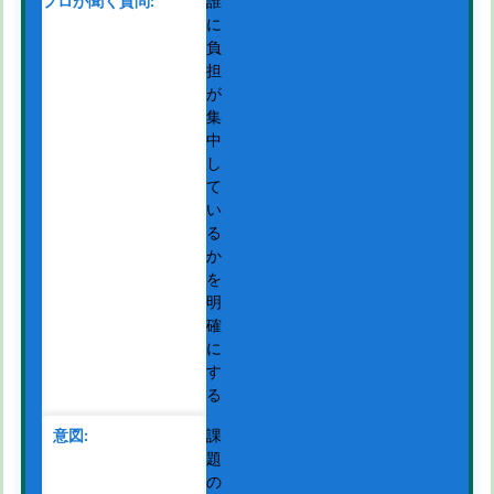
誰
に
負
担
が
集
中
し
て
い
る
か
を
明
確
に
す
る
課
題
の