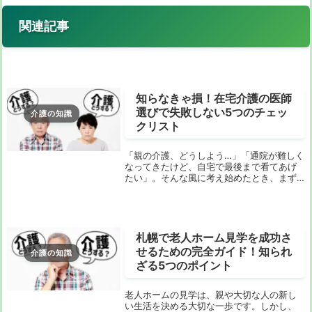
関連記事
知らなきゃ損！在宅介護の医師
選びで失敗しない5つのチェッ
介護の知識
クリスト
「親の介護、どうしよう…」「通院が難しく
なってきたけど、自宅で最後まで看てあげ
たい」。そんな風に考え始めたとき、まず
頭に浮かぶのが「在宅介護」という選択肢
ではないでしょうか。でも、いざ始めよう
と思っても、「何から手をつければいい
の？」「どん...
札幌で老人ホーム見学を成功さ
せるための完全ガイド！知られ
介護の知識
ざる5つのポイント
老人ホームの見学は、親や大切な人の新し
い生活を決める大切な一歩です。しかし、