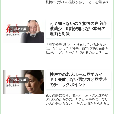
札幌には多くの施設があり、どこを選ぶべ
きか迷ってしまう方も多いのではないでし
ょうか。この記事では、見学を成功させる
ためのポイントや注意点、実際の施設情報
を詳しくご紹...
え？知らないの？驚愕の在宅介
護減少、9割が知らない本当の
介護の知識
理由と対策
「在宅介護 減少」と検索しているあなた
は、もしかして「将来、自宅で親の面倒を
見たいけど、ちゃんとできるのかな？」
「訪問介護サービスが減っているって本
当？なぜだろう？」といった不安を抱えて
いませんか？在宅介護は、利用者や家族に
とって経済的・精...
神戸での老人ホーム見学ガイ
ド！失敗しない選び方と見学時
介護の知識
のチェックポイント
親が高齢になり、老人ホームへの入居を検
討し始めたものの、どこから手をつけてい
いのか分からない──そんな悩みを抱える方
は多いのではないでしょうか。特に神戸の
ような都市部では、施設の数も多く、選択