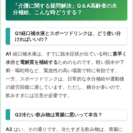
「介護に関する疑問解決」Q＆A高齢者の水
分補給、こんな時どうする？
Q1経口補水液とスポーツドリンクは、どう使い分
ければいいの？
A1
経口補水液は、すでに脱水症状が出ている時に
素早く
水分と電解質を補給する
ためのものです。軽い脱水や下
痢・嘔吐時など、緊急性の高い場面で特に有効です。
一方、スポーツドリンクは、日常的な水分補給や運動後
の疲労回復に適しています。ただし、糖分が多いので、
飲みすぎには注意が必要です。
Q2冷たい飲み物は胃腸に悪いって本当？
A2
はい、その通りです。冷たすぎる飲み物は、胃腸に