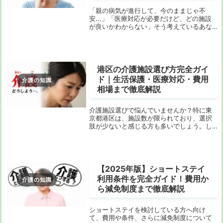
「親の病気が進行して、今のままじゃ不
安...」「医療対応が必要だけど、どの施設
が良いかわからない」そう考えているあな
た。多くの人が同じ悩みを抱えています。
実は、介護施設と一言で言っても、医療対
応のレベルは千差万別。知らずに選んでし
まうと、「...
港区の介護施設選び方完全ガイ
ド｜生活保護・医療対応・費用
介護の知識
相場まで徹底解説
介護施設選びで悩んでいませんか？特に東
京都港区は、施設数が限られており、選択
肢が少ないと感じる方も多いでしょう。し
かし、港区内でも自分にぴったりの施設を
見つける方法はあります。この記事では、
施設の種類や特徴、費用相場、生活保護受
給者の対応状...
【2025年版】ショートステイ
利用条件を完全ガイド！費用か
介護の知識
ら減免制度まで徹底解説
ショートステイを検討している方へ向け
て、費用や条件、さらに減免制度について