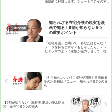
徹底的に解説します。ショートステイの利
用には、介護保険の適用や自己負担となる
部分が多く、実際にどのような費用が発生
するのかを知ることは非常に重要です。本
記事では、利用...
知られざる在宅介護の現実を漫
画で知る！9割が知らない5つ
介護の知識
の重要ポイント
「在宅介護」と聞いて、あなたはどんなイ
メージを持ちますか？もしかしたら、テレ
ビドラマのように家族が協力し合って、穏
やかに過ごしている光景を思い浮かべるか
もしれません。でも、現実はそう甘くない
ことも多いんです。急に介護が必要になっ
て、何から始...
【え？知らないの？】9割が間違える高齢者
冬の水分補給メニュー｜知られざる3つの盲
点
【9割が知らない】高齢者 夏場の脱水防止
策！命を守る5つの秘訣