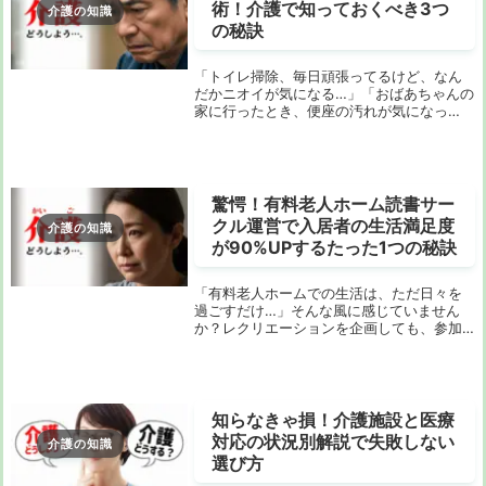
術！介護で知っておくべき3つ
介護の知識
の秘訣
「トイレ掃除、毎日頑張ってるけど、なん
だかニオイが気になる…」「おばあちゃんの
家に行ったとき、便座の汚れが気になっ
た」といった経験はありませんか？高齢の
ご家族がいるご家庭では、トイレの衛生管
理は特に気を使いますよね。特に、便座の
除菌は、清潔...
驚愕！有料老人ホーム読書サー
クル運営で入居者の生活満足度
介護の知識
が90%UPするたった1つの秘訣
「有料老人ホームでの生活は、ただ日々を
過ごすだけ…」そんな風に感じていません
か？レクリエーションを企画しても、参加
者が増えなかったり、なかなか盛り上がら
なかったり。「読書サークル」という言葉
に興味を持っても、「果たして本当にうま
くいくの？」...
知らなきゃ損！介護施設と医療
対応の状況別解説で失敗しない
介護の知識
選び方