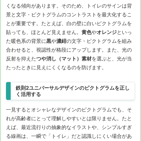
くなる傾向があります。そのため、トイレのサインは背
景と文字・ピクトグラムのコントラストを最大化するこ
とが重要です。たとえば、白の壁に白いピクトグラムを
貼っても、ほとんど見えません。
黄色
や
オレンジ
といっ
た暖色系の背景に
黒
や
濃紺
の文字・ピクトグラムを組み
合わせると、視認性が格段にアップします。また、光の
反射を抑えた
つや消し（マット）素材
を選ぶと、光が当
たったときに見えにくくなるのを防げます。
鉄則2ユニバーサルデザインのピクトグラムを正し
く活用する
一見するとオシャレなデザインのピクトグラムでも、そ
れが高齢者にとって理解しやすいとは限りません。たと
えば、最近流行りの抽象的なイラストや、シンプルすぎ
る線画は、一瞬で「トイレ」だと認識しにくい場合があ