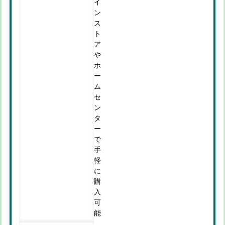
イ
ン
ス
ト
ア
や
ホ
ー
ム
セ
ン
タ
ー
で
手
軽
に
購
入
可
能