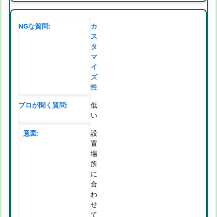
カ
ス
タ
マ
イ
ズ
性
低
い
設
置
場
所
に
合
わ
せ
て