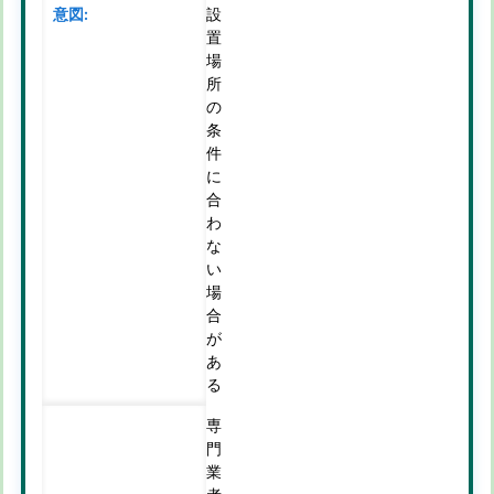
設
置
場
所
の
条
件
に
合
わ
な
い
場
合
が
あ
る
専
門
業