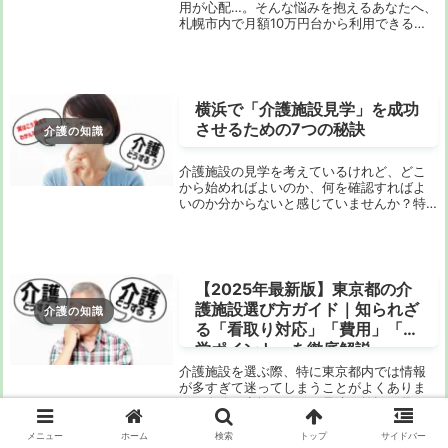
用が心配…。そんな悩みを抱えるあなたへ、
札幌市内で月額10万円台から利用できる
「安くて安心な老人ホーム」を厳選してご
紹介します。入居一時金0円の施設も増えて
おり、年金だけでの生活でも安心して選べ
る時代が...
横浜で「介護施設見学」を成功
させるための7つの秘訣
介護の知識
介護施設の見学を考えているけれど、どこ
から始めればよいのか、何を確認すればよ
いのか分からないと感じていませんか？特
に横浜のような大都市では、施設の数も多
く、選択肢が豊富であるがゆえに、逆に迷
ってしまうこともあります。そんなあなた
のために、施...
【2025年最新版】東京都の介
護施設選び方ガイド｜知られざ
介護の知識
る「看取り対応」「費用」「見
学ポイント」を徹底解説
介護施設を選ぶ際、特に東京都内では情報
が多すぎて迷ってしまうことがよくありま
す。自分や家族にとって最適な施設を見つ
けるためには、単に「近い」「安い」だけ
でなく、介護の質や将来の対応力、費用の
メニュー
ホーム
検索
トップ
サイドバー