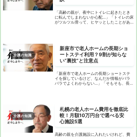
「高齢の親が、夜中にトイレに起きたとき
に転んでしまわないか心配…」「トイレの床
がツルツル滑って、ヒヤッとしたことがあ
る…」。このような不安を抱えている方は多
いのではないでしょうか。特に、高齢にな
ると少しの段差や滑りでも大怪我につなが
る可能性...
新座市で老人ホームの長期ショ
ートステイ利用？9割が知らな
介護の知識
い”裏技”と注意点
「新座市で老人ホームの長期ショートステ
イを探しているけど、なんだか情報がバラ
バラでよくわからない…」「そもそも、長期
のショートステイって制度上可能なの？」
「費用のことや手続きが複雑そうで、一歩
踏み出せない」そう感じていませんか？ご
安心くださ...
札幌の老人ホーム費用を徹底比
較！月額10万円台で選べる安
介護の知識
心施設5選
高齢の親を介護施設に入れたいけれど、費