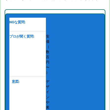
費
用
安
価
（
数
百
円
〜
）
デ
ザ
イ
ン
や
素