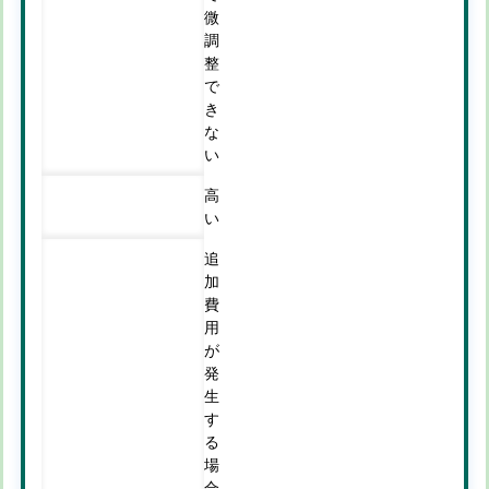
微
調
整
で
き
な
い
高
い
追
加
費
用
が
発
生
す
る
場
合