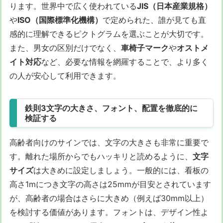
ります。世界中で広く使われている
JIS（日本産業規格）
や
ISO（国際標準化機構）
で定められた、誰が見ても直
感的に理解できるピクトグラムを選ぶことが大切です。
また、男女の区別だけでなく、
車椅子マーク
や
オストメ
イト対応
など、必要な情報を網羅することで、より多く
の人が安心して利用できます。
鉄則3文字の大きさ、フォント、配置を徹底的に
検証する
高齢者向けのサインでは、文字の大きさも非常に重要で
す。離れた場所からでもハッキリと読めるように、
文字
サイズ
は大きめに設定しましょう。一般的には、看板の
高さ1mにつき文字の高さは25mmが目安とされています
が、高齢者の場合はさらに大きめ（例えば30mm以上）
を検討する価値があります。フォントは、デザイン性よ