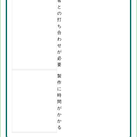
者
と
の
打
ち
合
わ
せ
が
必
要
製
作
に
時
間
が
か
か
る