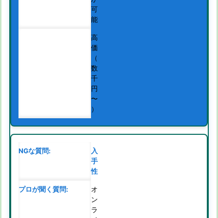
可
能
高
価
（
数
千
円
〜
）
入
手
性
オ
ン
ラ