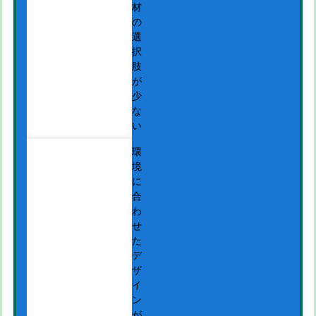
材
の
選
択
肢
が
少
な
い
環
境
に
合
わ
せ
た
デ
ザ
イ
ン
が