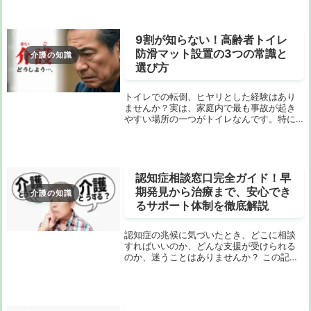
ご家族を介護されている方にとって、尿臭
は切っても切れない大きな悩みですよね。
どんなに...
9割が知らない！高齢者トイレ
防滑マット設置の3つの常識と
介護の知識
選び方
トイレでの転倒、ヒヤリとした経験はあり
ませんか？実は、家庭内で最も事故が起き
やすい場所の一つがトイレなんです。特に
高齢者の場合、滑りやすい床での転倒は、
骨折や寝たきりにつながるリスクさえあり
ます。でも、ご安心ください。ちょっとし
た工夫と正し...
認知症相談窓口完全ガイド！早
期発見から治療まで、安心でき
介護の知識
るサポート体制を徹底解説
認知症の兆候に気づいたとき、どこに相談
すればいいのか、どんな支援が受けられる
のか、迷うことはありませんか？ この記事
では、認知症に関する相談窓口や、地域で
提供されているサポートを詳しく解説しま
す。早期発見と適切な支援が進行を遅ら
せ、より良い...