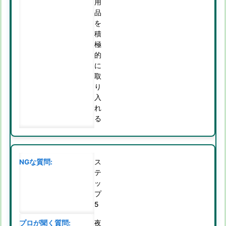
用
品
を
積
極
的
に
取
り
入
れ
る
ス
テ
ッ
プ
5
夜