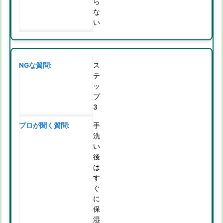
ら
な
い
ス
テ
ッ
プ
3
手
洗
い
後
は
す
ぐ
に
保
湿