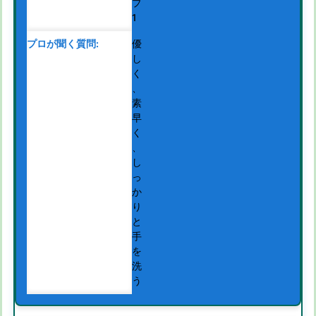
プ
1
優
し
く
、
素
早
く
、
し
っ
か
り
と
手
を
洗
う