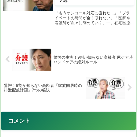
「もうオンコール対応に疲れた...」「プラ
イベートの時間が全く取れない」「医師や
看護師が次々に辞めていく」—。在宅医療
に携わる多くの医療機関が、オンコール対
応の重い負担に頭を悩ませています。夜間
や休日の対応は、医療従事者の心身を疲弊
させ、離...
驚愕の事実！9割が知らない高齢者 尿ケア時
ハンドケアの絶対ルール
驚愕！9割が知らない高齢者「家族同居時の
排泄配慮計画」7つの秘訣
コメント