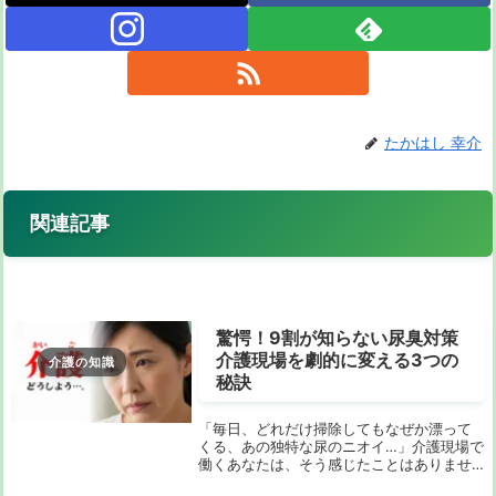
たかはし 幸介
関連記事
驚愕！9割が知らない尿臭対策
介護現場を劇的に変える3つの
介護の知識
秘訣
「毎日、どれだけ掃除してもなぜか漂って
くる、あの独特な尿のニオイ…」介護現場で
働くあなたは、そう感じたことはありませ
んか？ 介護施設や病院で働く方、ご自宅で