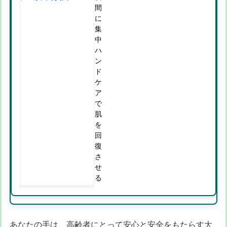
間
に
集
中
ハ
ン
ド
ケ
ア
で
肌
を
回
復
さ
せ
る
あなたの手は、高齢者にとって安心と安全をもたらす大