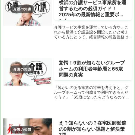
横浜の介護サービス事業所を運
営するための必須ガイド！
介護の知識
2025年の最新情報と重要ポイ
ント
介護サービス事業を運営している方や、こ
れから横浜で介護施設を開設したいと考え
ている方にとって、経営情報の報告義務は
避けて通れない重要な要素です。しかし、
2025年から施行される新たな報告制度に関
して、どのような情報をどう報告すればよ
いのか、...
驚愕！9割が知らないグループ
ホームの利用者年齢層と65歳
介護の知識
問題の真実
「障がいのある家族の将来を考えると、グ
ループホームって何歳まで利用できるんだ
ろう？」「65歳になったらどうなるの？」
そういった不安や疑問をお持ちではないで
しょうか。インターネットで調べても、断
片的な情報ばかりで、全体像が掴みにくい
のが現状で...
え？知らないの？在宅医師派遣
の9割が知らない課題と解決策
介護の知識
7選