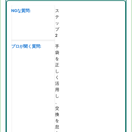
ス
テ
ッ
プ
2
手
袋
を
正
し
く
活
用
し
、
交
換
を
怠