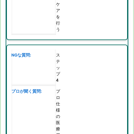
ケ
ア
を
行
う
ス
テ
ッ
プ
4
プ
ロ
仕
様
の
医
療