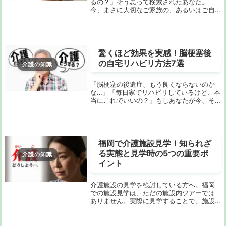
るの？」そう思って検索されたあなた。
今、まさに大切なご家族の、あるいはご自
身の「これから」について、真剣に考えて
いらっしゃるのではないでしょうか。漠然
とした不安を抱えながら、どこから手をつ
けていいのか分...
驚くほど効果を実感！脳梗塞後
の自宅リハビリ方法7選
介護の知識
「脳梗塞の後遺症、もう良くならないのか
な…」「毎日家でリハビリしているけど、本
当にこれでいいの？」もしあなたが今、そ
んな不安を抱えているなら、この記事はき
っとあなたの役に立ちます。脳梗塞は突
然、大切なものを奪い去ってしまう病気で
す。手足のし...
福岡で介護施設見学！知られざ
る実態と見学時の5つの重要ポ
介護の知識
イント
介護施設の見学を検討している方へ。福岡
での施設見学は、ただの施設内ツアーでは
ありません。実際に見学することで、施設
の雰囲気やサービス内容、スタッフの対応
など、文字だけでは伝わらない「生の情
報」を得ることができます。しかし、見学