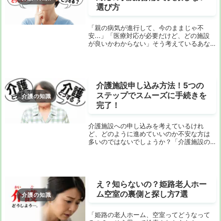
選び方
「親の病気が進行して、今のままじゃ不
安...」「医療対応が必要だけど、どの施設
が良いかわからない」そう考えているあな
た。多くの人が同じ悩みを抱えています。
実は、介護施設と一言で言っても、医療対
応のレベルは千差万別。知らずに選んでし
まうと、「...
介護施設申し込み方法！5つの
ステップでスムーズに手続きを
介護の知識
完了！
介護施設への申し込みを考えているけれ
ど、どのように進めていいのか不安な方は
多いのではないでしょうか？「介護施設の
申し込み方法」といっても、複雑な手続き
があるため、どこから手をつければよいか
迷うのも当然です。しかし、この記事を読
めば、申し込み...
え？知らないの？姫路老人ホー
ム空室の裏側と探し方7選
介護の知識
「姫路の老人ホーム、空室ってどうなって