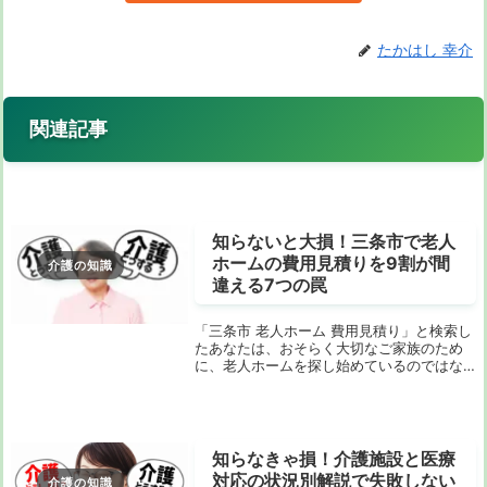
たかはし 幸介
関連記事
知らないと大損！三条市で老人
ホームの費用見積りを9割が間
介護の知識
違える7つの罠
「三条市 老人ホーム 費用見積り」と検索し
たあなたは、おそらく大切なご家族のため
に、老人ホームを探し始めているのではな
いでしょうか？でも、ちょっと待ってくだ
さい。インターネットで見つかる情報だけ
を鵜呑みにしていませんか？実は、多くの
人が見落...
知らなきゃ損！介護施設と医療
対応の状況別解説で失敗しない
介護の知識