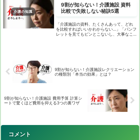
9割が知らない！介護施設 資料
比較で失敗しない秘訣5選
介護の知識
「介護施設の資料、たくさんあって、どれ
を比較すればいいかわからない…」「パンフ
レットを見てもピンとこないし、大事なこ
とを見落としそうで不安…」そう思っていま
せんか？ 介護業界で働く多くの人が、多
忙な業務の合間に施設の改善策を検討して
います。...
9割が知らない！介護施設レクリエーション
の種類別「本当の効果」とは？
9割が知らない！介護施設 費用予算 計算シ
ートで驚くほど費用を抑える3つの裏ワザ
コメント