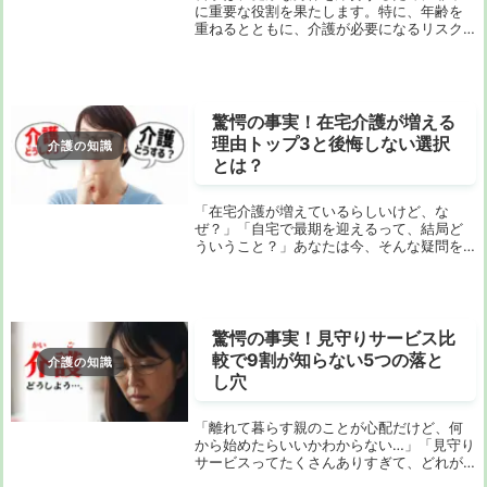
に重要な役割を果たします。特に、年齢を
重ねるとともに、介護が必要になるリスク
を避けるために食事の質を意識的に高める
ことが必要です。このガイドでは、介護予
防に効果的な食事メニューについて深く掘
り下げ、あな...
驚愕の事実！在宅介護が増える
理由トップ3と後悔しない選択
介護の知識
とは？
「在宅介護が増えているらしいけど、な
ぜ？」「自宅で最期を迎えるって、結局ど
ういうこと？」あなたは今、そんな疑問を
抱えながら、漠然とした不安を感じていま
せんか？大切な家族の介護が目前に迫り、
何から手をつければいいのか分からない。
在宅介護って大...
驚愕の事実！見守りサービス比
較で9割が知らない5つの落と
介護の知識
し穴
「離れて暮らす親のことが心配だけど、何
から始めたらいいかわからない…」「見守り
サービスってたくさんありすぎて、どれが
いいのかさっぱり…」そう思っていません