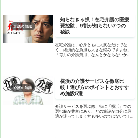
か？スマホやパソコンで「見守り サービス
比較」と検索したものの、結局どれが自分
の家族...
知らなきゃ損！在宅介護の医療
費控除、9割が知らない7つの
介護の知識
秘訣
在宅介護は、心身ともに大変なだけでな
く、経済的な負担も大きな悩みですよね。
「毎月の介護費用、なんとかならないか
な…」そう思っている方も多いのではないで
しょうか。実は、その負担を大きく減らせ
るかもしれない、とっておきの方法がある
んです。それが...
横浜の介護サービスを徹底比
較！選び方のポイントとおすす
介護の知識
め施設5選
介護サービスを選ぶ際、特に「横浜」での
選択肢が豊富にあり、どの施設が自分に最
適か迷ってしまう方も多いのではないでし
ょうか？横浜には多くのデイサービスや施
設が存在し、それぞれに特徴やサービス内
容が異なります。この記事では、選び方の
ポイントから...