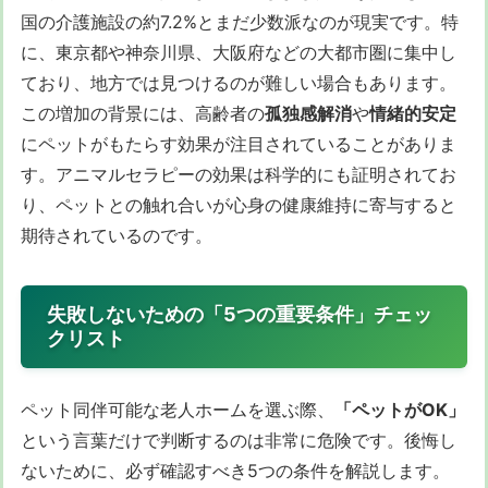
国の介護施設の約7.2%とまだ少数派なのが現実です。特
に、東京都や神奈川県、大阪府などの大都市圏に集中し
ており、地方では見つけるのが難しい場合もあります。
この増加の背景には、高齢者の
孤独感解消
や
情緒的安定
にペットがもたらす効果が注目されていることがありま
す。アニマルセラピーの効果は科学的にも証明されてお
り、ペットとの触れ合いが心身の健康維持に寄与すると
期待されているのです。
失敗しないための「5つの重要条件」チェッ
クリスト
ペット同伴可能な老人ホームを選ぶ際、
「ペットがOK」
という言葉だけで判断するのは非常に危険です。後悔し
ないために、必ず確認すべき5つの条件を解説します。