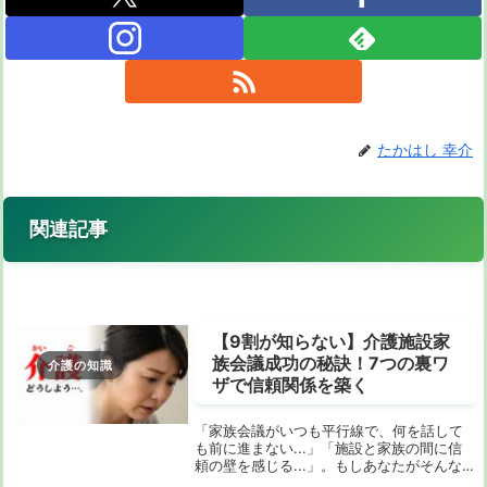
たかはし 幸介
関連記事
【9割が知らない】介護施設家
族会議成功の秘訣！7つの裏ワ
介護の知識
ザで信頼関係を築く
「家族会議がいつも平行線で、何を話して
も前に進まない...」「施設と家族の間に信
頼の壁を感じる...」。もしあなたがそんな
悩みを抱えているなら、このページはあな