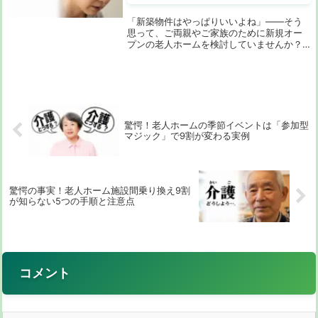
「新築物件はやっぱりいいよね」――そう
思って、ご両親やご家族のために新規オー
プンの老人ホームを検討していませんか？
新しい建物、真新しい設備、ピカピカの共
用スペースを見ると、誰もが「ここなら安
心できそう」と感じるものです。しかし、
ちょっと待...
驚愕！老人ホームの季節イベントは「参加型
マジック」で9割が変わる実例
驚愕の事実！老人ホーム施設間乗り換え9割
が知らない5つの手順と注意点
コメント