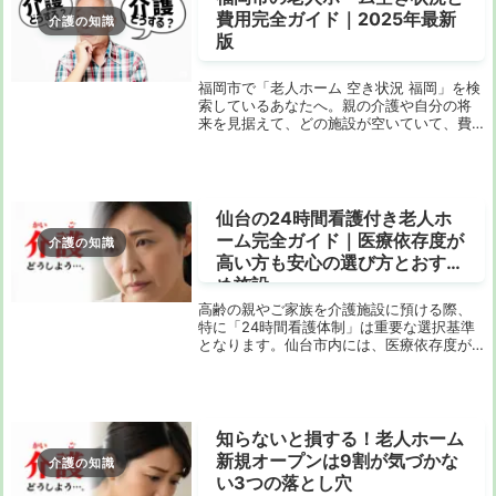
費用完全ガイド｜2025年最新
介護の知識
版
福岡市で「老人ホーム 空き状況 福岡」を検
索しているあなたへ。親の介護や自分の将
来を見据えて、どの施設が空いていて、費
用はどれくらいかかるのか、気になります
よね。この記事では、福岡市内の特別養護
老人ホーム（特養）や有料老人ホームの最
新情報を...
仙台の24時間看護付き老人ホ
ーム完全ガイド｜医療依存度が
介護の知識
高い方も安心の選び方とおすす
め施設
高齢の親やご家族を介護施設に預ける際、
特に「24時間看護体制」は重要な選択基準
となります。仙台市内には、医療依存度が
高い方でも安心して暮らせる施設が増えて
きました。しかし、数多くの施設がある中
で、どこを選べばよいか迷われる方も多い
のではない...
知らないと損する！老人ホーム
新規オープンは9割が気づかな
介護の知識
い3つの落とし穴