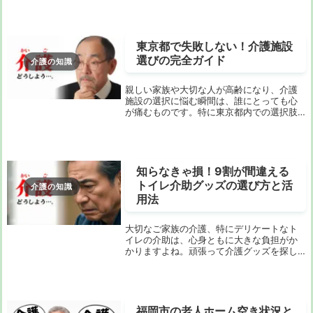
たのためのものです。介護施設での家族会
議は、ただの報告会ではありません。それ
は、...
東京都で失敗しない！介護施設
選びの完全ガイド
介護の知識
親しい家族や大切な人が高齢になり、介護
施設の選択に悩む瞬間は、誰にとっても心
が痛むものです。特に東京都内での選択肢
は多岐にわたり、どの施設が本当に信頼で
きるのか、どの基準で選べばよいのか分か
らない方も多いでしょう。この記事では、
東京都での介...
知らなきゃ損！9割が間違える
トイレ介助グッズの選び方と活
介護の知識
用法
大切なご家族の介護、特にデリケートなト
イレの介助は、心身ともに大きな負担がか
かりますよね。頑張って介護グッズを探し
てみたものの、種類が多すぎて「どれが本
当に役立つの？」「使いこなせるか不安…」
と感じている方も多いのではないでしょう
か。実は、...
福岡市の老人ホーム空き状況と