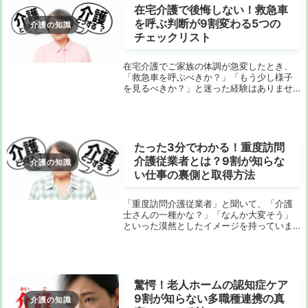
在宅介護で後悔しない！救急車
を呼ぶ判断が9割変わる5つの
介護の知識
チェックリスト
在宅介護でご家族の体調が急変したとき、
「救急車を呼ぶべきか？」「もう少し様子
を見るべきか？」と迷った経験はありませ
んか？特に夜間や休日に、一人で判断しな
ければならない状況は本当に心細いもので
す。「もし間違った判断をして、手遅れに
なったらどう...
たった3分でわかる！重度訪問
介護従業者とは？9割が知らな
介護の知識
い仕事の裏側と取得方法
「重度訪問介護従業者」と聞いて、「介護
士さんの一種かな？」「なんか大変そう」
といった漠然としたイメージを持っていま
せんか？実は、重度訪問介護の仕事は、一
般的な介護職とは一線を画す、専門性とや
りがいが詰まった非常に奥深い世界なんで
す。この記事...
驚愕！老人ホームの認知症ケア
9割が知らない多職種連携の真
介護の知識