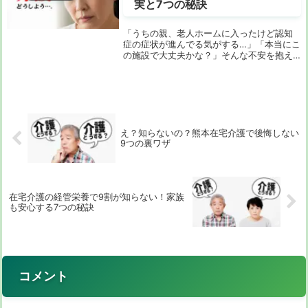
実と7つの秘訣
「うちの親、老人ホームに入ったけど認知
症の症状が進んでる気がする…」「本当にこ
の施設で大丈夫かな？」そんな不安を抱え
ていませんか？認知症のケアは、決して一
人の介護士の力だけで完結するものではあ
りません。医師、看護師、薬剤師、栄養士
など、様々...
え？知らないの？熊本在宅介護で後悔しない
9つの裏ワザ
在宅介護の経管栄養で9割が知らない！家族
も安心する7つの秘訣
コメント