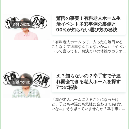
は非常に重要です。しかし、「介護施設 費
用 京都」で検索しても、どの施設が自分に
合ってい...
驚愕の事実！有料老人ホーム生
活イベント多彩事例の裏側と
介護の知識
90%が知らない選び方の秘訣
「有料老人ホームって、入ったら毎日やる
ことなくて退屈なんじゃないか…」「イベン
トって言っても、お決まりの体操やカラオ
ケくらいでしょ？」そんな風に思っていま
せんか？ご家族の入居を検討されているあ
なたや、ご自身の将来を考えているあなた
にとって、...
え？知らないの？幸手市で子連
れ面会できる老人ホームを探す
介護の知識
7つの秘訣
「親が老人ホームに入ることになったけ
ど、子どもや孫にも気軽に会わせてあげた
いな…」そう思っていませんか？幸手市には
たくさんの老人ホームがありますが、子連
れでの面会が本当に大丈夫なのか、面会ル
ールがどうなっているのか、調べるのは大
変ですよね。...