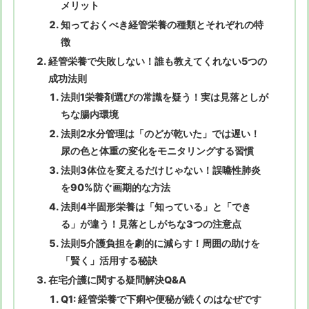
メリット
知っておくべき経管栄養の種類とそれぞれの特
徴
経管栄養で失敗しない！誰も教えてくれない5つの
成功法則
法則1栄養剤選びの常識を疑う！実は見落としが
ちな腸内環境
法則2水分管理は「のどが乾いた」では遅い！
尿の色と体重の変化をモニタリングする習慣
法則3体位を変えるだけじゃない！誤嚥性肺炎
を90%防ぐ画期的な方法
法則4半固形栄養は「知っている」と「でき
る」が違う！見落としがちな3つの注意点
法則5介護負担を劇的に減らす！周囲の助けを
「賢く」活用する秘訣
在宅介護に関する疑問解決Q&A
Q1: 経管栄養で下痢や便秘が続くのはなぜです