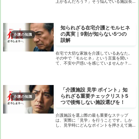
上がるんだろう？」そう悩んでいる施設長
さん、管理者さん、そして現場のリーダー
の皆さん、こんにちは！介護業界の離職率
が高いというイメージは、もはや過去のも
のになりつ...
知られざる在宅介護とモルヒネ
の真実｜9割が知らない5つの
介護の知識
誤解
在宅で大切な家族を介護しているあなた。
その中で「モルヒネ」という言葉を聞い
て、不安や戸惑いを感じていませんか？
「モルヒネを使ったら、もう終わりな
の？」「副作用がひどくて苦しむんじゃな
いか？」「寿命が縮んでしまうのでは？」
そんな風に考えてしま...
「介護施設 見学 ポイント」知
られざる重要チェックリスト5
介護の知識
つで後悔しない施設選びを！
介護施設を選ぶ際の最も重要なステップ
は、実際に「見学」を行うことです。しか
し、見学時にどんなポイントを押さえて施
設を選ぶべきか、悩んでいる方も多いので
はないでしょうか？今回は、見学時にチェ