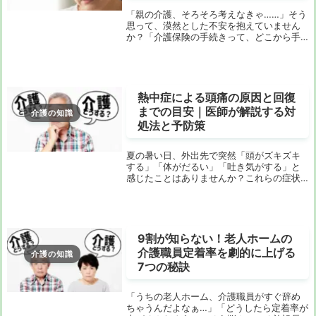
「親の介護、そろそろ考えなきゃ……」そう
思って、漠然とした不安を抱えていません
か？「介護保険の手続きって、どこから手
をつけていいか分からない」「何が必要な
のか、誰に聞けばいいの？」そんな悩みを
抱えているのは、あなただけではありませ
ん。介護保...
熱中症による頭痛の原因と回復
までの目安｜医師が解説する対
介護の知識
処法と予防策
夏の暑い日、外出先で突然「頭がズキズキ
する」「体がだるい」「吐き気がする」と
感じたことはありませんか？これらの症状
は、熱中症のサインかもしれません。特
に、頭痛は熱中症の中でも中等症以上で見
られることが多く、放置すると重篤な状態
に進行する可能...
9割が知らない！老人ホームの
介護職員定着率を劇的に上げる
介護の知識
7つの秘訣
「うちの老人ホーム、介護職員がすぐ辞め
ちゃうんだよなぁ…」「どうしたら定着率が