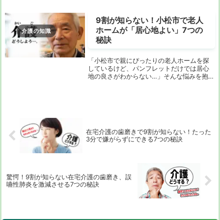
ックすべきポイントを徹底解説。失敗しな
いための実践的...
9割が知らない！小松市で老人
ホームが「居心地よい」7つの
介護の知識
秘訣
「小松市で親にぴったりの老人ホームを探
しているけど、パンフレットだけでは居心
地の良さがわからない…」そんな悩みを抱え
ていませんか？多くの人は施設の設備や費
用ばかりに注目しがちですが、本当に大切
なのは「入居者が自分らしく、心穏やかに
過ごせるか...
在宅介護の歯磨きで9割が知らない！たった
3分で嫌がらずにできる7つの秘訣
驚愕！9割が知らない在宅介護の歯磨き、誤
嚥性肺炎を激減させる7つの秘訣