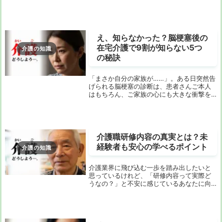
者でも始めやすく、地域貢献にも繋がるや
りがいのある仕事です。特に横浜市内で
は、多くの求人があり、働きやすい環境が
整っています。...
え、知らなかった？脳梗塞後の
在宅介護で9割が知らない5つ
介護の知識
の秘訣
「まさか自分の家族が……」。ある日突然告
げられる脳梗塞の診断は、患者さんご本人
はもちろん、ご家族の心にも大きな衝撃を
与えます。特に退院後の生活、つまり「在
宅介護」をどう乗り越えるか。不安で胸が
いっぱいになりますよね。リハビリは？食
事は？お風...
介護職研修内容の真実とは？未
経験者も安心の学べるポイント
介護の知識
介護業界に飛び込む一歩を踏み出したいと
思っているけれど、「研修内容って実際ど
うなの？」と不安に感じているあなたに向
けて、この記事では「介護職 研修 内容」に
ついての深い洞察とともに、必要な知識を
一挙に解説します。これから介護業界で働
くために...