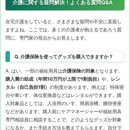
介護に関する疑問解決！よくある質問Q&A
在宅介護をしていると、さまざまな疑問や不安に直面し
ますよね。ここでは、多くの介護者が抱えるであろう質
問に、専門家の視点からお答えします。
Q. 介護保険を使ってグッズを購入できますか？
A. はい、一部の福祉用具は
介護保険の対象
となります。
購入費の助成（年間10万円が上限で1割負担）
や、
レン
タル（自己負担1割）
の制度があります。例えば、特殊寝
台や車いす、体位変換器などはレンタルができます。購
入対象品としては、入浴用のいす、簡易浴槽、腰掛便座
などがあります。購入前にケアマネージャーや福祉用具
専門相談員に相談することで、どのようなグッズが対象
になるか、また手続き方法を教えてもらえます。自分で