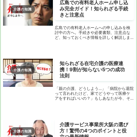
広島での有料老人ホーム申し込
み完全ガイド！知られざる手続
介護の知識
きと注意点
広島での有料老人ホームへの申し込みを検
討中の方へ。手続きや必要書類、注意点な
ど、知っておくべき情報を詳しく解説しま
す。これからの生活を安心して迎えるため
に、ぜひご一読ください。広島市の有料老
人ホーム設置に関する基本情報法令と指針
の遵守広島市...
知られざる在宅介護の医療連
携！9割が知らない5つの成功
介護の知識
法則
「親の介護、どうしよう…」「病院から退院
って言われたけど、家でどうやって医療ケ
アをすればいいの？」もしあなたが今、そ
んな不安を抱えているなら、このページは
きっとあなたの悩みを解決するヒントにな
るはずです。在宅での医療と介護の連携
は、複雑でわ...
介護サービス事業所大阪の選び
方！驚愕の4つのポイントと役
介護の知識
立つ最新情報