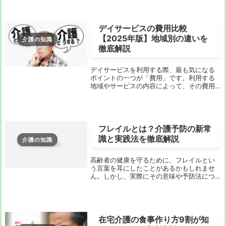
り、長時間同じ姿勢で過ごすことが増えた
りすると、次に心配になるのがこの褥瘡で
す。一度でき...
デイサービスの費用比較
【2025年版】地域別の違いを
介護の知識
徹底解説
デイサービスを利用する際、最も気になる
ポイントの一つが「費用」です。利用する
地域やサービスの内容によって、その費用
は大きく異なります。「デイサービスの費
用が高すぎる」「どこで使うのが最もお得
か分からない」といった悩みを抱える方も
多いでしょう...
フレイルとは？介護予防の新常
識と実践法を徹底解説
介護の知識
高齢者の健康を守るために、フレイルとい
う言葉を耳にしたことがあるかもしれませ
ん。しかし、実際にその意味や予防法につ
いて詳しく知っている方は少ないのではな
いでしょうか。この記事では、フレイルの
定義からその予防方法、さらに実生活に役
立つ具体的な...
在宅介護の食事作り方9割が知