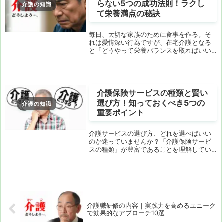
らない5つの成功法則！ラクし
介護の知識
て栄養満点の秘訣
毎日、大切な家族のために食事を作る。そ
れは愛情深い行為ですが、在宅介護となる
と「どうやって栄養バランスを取ればいい
んだろう」「毎日同じものばかりで飽きて
ないかな」「正直、毎日の献立を考えるの
がつらい…」といった悩みを抱えている方も
多いのでは...
介護保険サービスの種類と賢い
選び方！知っておくべき5つの
介護の知識
重要ポイント
介護サービスの選び方、どれを選べばいい
のか迷っていませんか？「介護保険サービ
スの種類」が豊富であることを理解してい
ても、実際にどのサービスを利用すべき
か、悩む方は少なくありません。特に、介
護を必要としている家族がいる場合、その
選択は生活に大...
介護職研修の内容｜実践力を高めるユニーク
で効果的なアプローチ10選