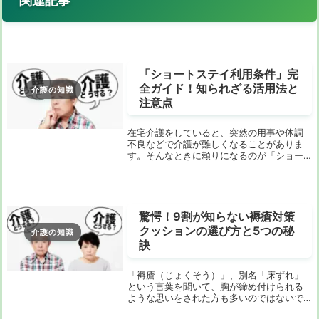
関連記事
「ショートステイ利用条件」完
全ガイド！知られざる活用法と
介護の知識
注意点
在宅介護をしていると、突然の用事や体調
不良などで介護が難しくなることがありま
す。そんなときに頼りになるのが「ショー
トステイ」です。しかし、利用条件や費
用、期間など、初めての方にはわかりにく
い点も多いのではないでしょうか。この記
事では、ショー...
驚愕！9割が知らない褥瘡対策
クッションの選び方と5つの秘
介護の知識
訣
「褥瘡（じょくそう）」、別名「床ずれ」
という言葉を聞いて、胸が締め付けられる
ような思いをされた方も多いのではないで
しょうか。大切な家族が寝たきりになった