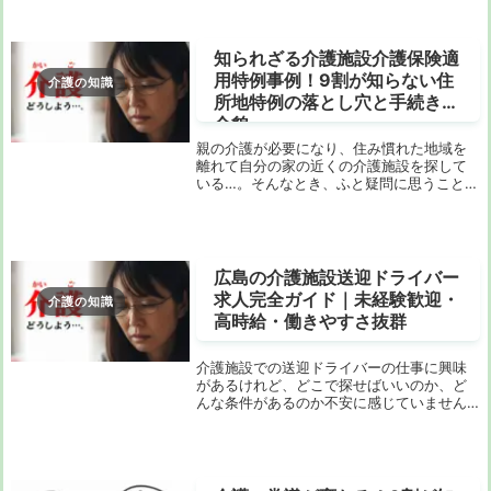
底的に解説し、あなたが知りたかった情報
をすべて提供...
知られざる介護施設介護保険適
用特例事例！9割が知らない住
介護の知識
所地特例の落とし穴と手続きの
全貌
親の介護が必要になり、住み慣れた地域を
離れて自分の家の近くの介護施設を探して
いる…。そんなとき、ふと疑問に思うことは
ありませんか？「もし親が別の市町村の施
設に入所したら、介護保険はどうなる
の？」と。実は、この問いこそが、多くの
人が知らない介...
広島の介護施設送迎ドライバー
求人完全ガイド｜未経験歓迎・
介護の知識
高時給・働きやすさ抜群
介護施設での送迎ドライバーの仕事に興味
があるけれど、どこで探せばいいのか、ど
んな条件があるのか不安に感じていません
か？この記事では、広島市内での介護施設
送迎ドライバーの求人情報を徹底的に解説
します。未経験者でも安心して始められる
ポイントや、...