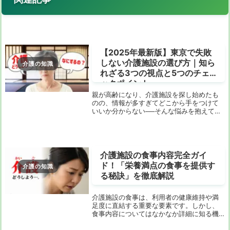
【2025年最新版】東京で失敗
しない介護施設の選び方｜知ら
介護の知識
れざる3つの視点と5つのチェ
ックポイント
親が高齢になり、介護施設を探し始めたも
のの、情報が多すぎてどこから手をつけて
いいか分からない──そんな悩みを抱えてい
ませんか？「介護施設 選び方 東京」で検索
しても、施設名や空室情報ばかりで、肝心
の「自分に合った施設の選び方」が見つか
らない...
介護施設の食事内容完全ガイ
ド！「栄養満点の食事を提供す
介護の知識
る秘訣」を徹底解説
介護施設の食事は、利用者の健康維持や満
足度に直結する重要な要素です。しかし、
食事内容についてはなかなか詳細に知る機
会が少ないのが現実です。この記事では、
介護施設における食事の選び方や工夫を徹