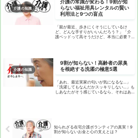
介護の常識が変わる！9割が知
らない福祉用具レンタルの賢い
介護の知識
利用法と9つの盲点
「親が最近、歩きにくそうにしているけ
ど、どんな手すりがいいんだろう？」「介
護ベッドって高そうだけど、本当に必要？
レンタルできるって聞いたけど、どうすれ
ばいいの？」大切な家族の介護が始まると
き、誰もが感じる不安や疑問ですよね。イ
ンターネットで...
9割が知らない！高齢者の尿臭
を根絶する洗濯の極意5選
介護の知識
「あれ、最近実家の匂いが気になるな…」
「洗濯してもなんだかスッキリしない…」も
しあなたがそう感じているなら、それはあ
なたのせいではありません。家族が年を重
ねるにつれて、衣類や寝具に染み付く尿臭
は、一般的な洗濯方法ではなかなか落ちな
いからです...
知られざる在宅介護ボランティアの真実！9
割が知らないお金と心の支えとは？