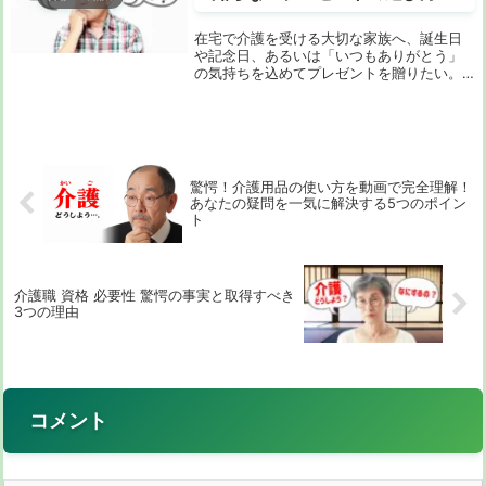
在宅で介護を受ける大切な家族へ、誕生日
や記念日、あるいは「いつもありがとう」
の気持ちを込めてプレゼントを贈りたい。
そう考えているあなたは、きっと「何を贈
れば本当に喜んでくれるだろう？」と頭を
悩ませているのではないでしょうか。イン
ターネットで...
驚愕！介護用品の使い方を動画で完全理解！
あなたの疑問を一気に解決する5つのポイン
ト
介護職 資格 必要性 驚愕の事実と取得すべき
3つの理由
コメント