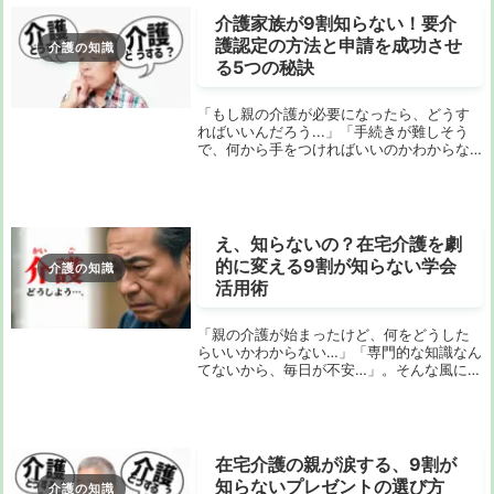
介護家族が9割知らない！要介
護認定の方法と申請を成功させ
介護の知識
る5つの秘訣
「もし親の介護が必要になったら、どうす
ればいいんだろう...」「手続きが難しそう
で、何から手をつければいいのかわからな
い」。そんな漠然とした不安を感じていま
せんか？要介護認定と聞くと、なんだか難
しそうで腰が引けてしまう方も多いかもし
れません...
え、知らないの？在宅介護を劇
的に変える9割が知らない学会
介護の知識
活用術
「親の介護が始まったけど、何をどうした
らいいかわからない…」「専門的な知識なん
てないから、毎日が不安…」。そんな風に感
じていませんか？ 在宅介護は、愛する家族
と向き合う素晴らしい時間である一方で、
孤独や身体的・精神的な負担がつきまと
う、非常...
在宅介護の親が涙する、9割が
知らないプレゼントの選び方
介護の知識