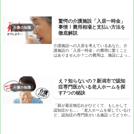
一口に言っても、種類は驚くほど多く、そ
れぞれに特徴や費用が全然違います。イン
ターネットで調べても専門用語ばかりで、
結局どれが自分...
驚愕の介護施設「入居一時金」
事情！費用相場と支払い方法を
介護の知識
徹底解説
介護施設への入居を考えているあなた、介
護施設の「入居一時金」の費用に驚くこと
はありませんか？この費用は、施設によっ
て異なり、数千万円に及ぶこともありま
す。この記事では、高級老人ホームにおけ
る入居一時金や月額利用料の内訳を深掘り
し、最適な支払...
え？知らないの？新潟市で認知
症専門医がいる老人ホームを探
介護の知識
す7つの秘訣
「親が最近物忘れがひどくて、もしかして
認知症かも…」「老人ホームを探しているけ
ど、認知症の専門医がいる施設ってどうや
って見つければいいの？」こんな不安を抱
えていませんか？新潟市にはたくさんの老
人ホームがありますが、専門的なケアが受
けられる場...