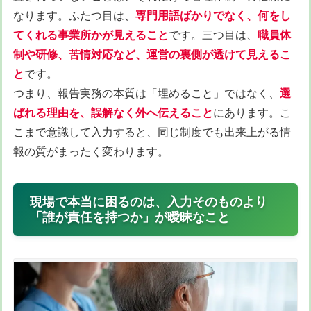
なります。ふたつ目は、
専門用語ばかりでなく、何をし
てくれる事業所かが見えること
です。三つ目は、
職員体
制や研修、苦情対応など、運営の裏側が透けて見えるこ
と
です。
つまり、報告実務の本質は「埋めること」ではなく、
選
ばれる理由を、誤解なく外へ伝えること
にあります。こ
こまで意識して入力すると、同じ制度でも出来上がる情
報の質がまったく変わります。
現場で本当に困るのは、入力そのものより
「誰が責任を持つか」が曖昧なこと