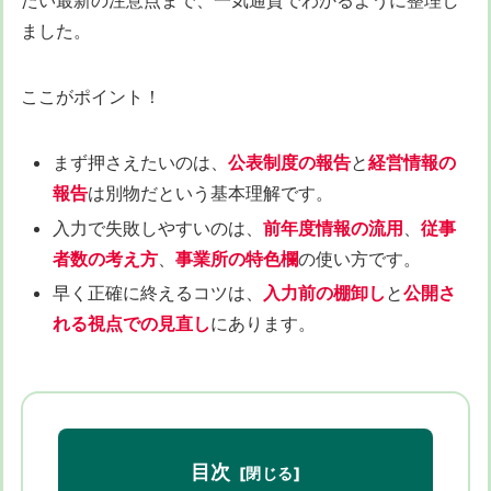
たい最新の注意点まで、一気通貫でわかるように整理し
ました。
ここがポイント！
まず押さえたいのは、
公表制度の報告
と
経営情報の
報告
は別物だという基本理解です。
入力で失敗しやすいのは、
前年度情報の流用
、
従事
者数の考え方
、
事業所の特色欄
の使い方です。
早く正確に終えるコツは、
入力前の棚卸し
と
公開さ
れる視点での見直し
にあります。
目次