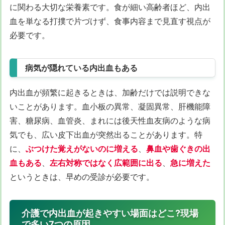
に関わる大切な栄養素です。食が細い高齢者ほど、内出
血を単なる打撲で片づけず、食事内容まで見直す視点が
必要です。
病気が隠れている内出血もある
内出血が頻繁に起きるときは、加齢だけでは説明できな
いことがあります。血小板の異常、凝固異常、肝機能障
害、糖尿病、血管炎、まれには後天性血友病のような病
気でも、広い皮下出血が突然出ることがあります。特
に、
ぶつけた覚えがないのに増える
、
鼻血や歯ぐきの出
血もある
、
左右対称ではなく広範囲に出る
、
急に増えた
というときは、早めの受診が必要です。
介護で内出血が起きやすい場面はどこ?現場
で多い7つの原因