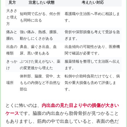
見方
注意したい状態
考えたい対応
大きさ
短時間で広がる、何か所
看護職や主治医へ早めに相談しま
と増え
も同時に出る
す。
方
痛みと
強い痛み、熱感、腫脹、
骨折や深部損傷も考えて受診を急
腫れ
動かしにくさがある
ぎます。
出血の
鼻血、歯ぐき出血、血
出血傾向の可能性があり、医療機
種類
尿、黒い便もある
関で確認が必要です。
きっか
ぶつけた覚えがない、薬
服薬情報を整理して主治医へ伝え
け
の変更後から増えた
ます。
体幹部、脇腹、背中、太
転倒や介助時負荷だけでなく、病
場所
ももの内側など不自然な
気や重大損傷も含めて評価しま
部位
す。
とくに怖いのは、
内出血の見た目より中の損傷が大きい
ケース
です。脇腹の内出血から肋骨骨折が見つかること
もありますし、筋肉の中で出血していると、表面の色だ