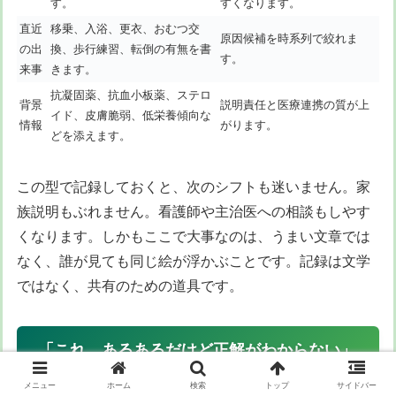
す。
すくなります。
直近
移乗、入浴、更衣、おむつ交
原因候補を時系列で絞れま
の出
換、歩行練習、転倒の有無を書
す。
来事
きます。
抗凝固薬、抗血小板薬、ステロ
背景
説明責任と医療連携の質が上
イド、皮膚脆弱、低栄養傾向な
情報
がります。
どを添えます。
この型で記録しておくと、次のシフトも迷いません。家
族説明もぶれません。看護師や主治医への相談もしやす
くなります。しかもここで大事なのは、うまい文章では
なく、誰が見ても同じ絵が浮かぶことです。記録は文学
ではなく、共有のための道具です。
「これ、あるあるだけど正解がわからない」
に答える実践知
メニュー
ホーム
検索
トップ
サイドバー