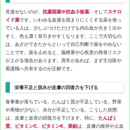
見逃せないのが、
抗凝固薬や抗血小板薬
、そして
ステロ
イド薬
です。いわゆる血液を固まりにくくする薬を使っ
ている人は、少しぶつけただけでも内出血が大きく出や
すく、色も濃く長引きやすくなります。ここで大切なの
は、あざができたからといって自己判断で薬をやめない
ことです。薬を止めると、脳梗塞や心疾患の再発リスク
が上がる場合があります。異常があれば、まず主治医や
看護職へ共有するのが正解です。
栄養不足と脱水が皮膚の回復力を下げる
食事量が落ちている、たんぱく質が不足している、野菜
や果物が少ない、水分が不足している。こうした状態
は、皮膚と血管の回復力を下げます。特に、
たんぱく
質、ビタミンC、ビタミンK、亜鉛
は、皮膚の維持や止血