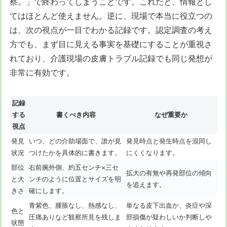
察。」で終わってしまうことです。これだと、情報とし
てはほとんど使えません。逆に、現場で本当に役立つの
は、次の視点が一目でわかる記録です。認定調査の考え
方でも、まず目に見える事実を基礎にすることが重視さ
れており、介護現場の皮膚トラブル記録でも同じ発想が
非常に有効です。
記録
する
書くべき内容
なぜ重要か
視点
発見
いつ、どの介助場面で、誰が見
発見時点と発生時点を混同し
状況
つけたかを具体的に書きます。
にくくなります。
部位
右前腕外側、約五センチ×三セ
拡大の有無や再発部位の傾向
と大
ンチのように位置とサイズを明
を追えます。
きさ
確にします。
青紫色、腫脹なし、熱感なし、
単なる皮下出血か、炎症や深
色と
圧痛ありなど観察所見を残しま
部損傷が疑わしいか判断しや
状態