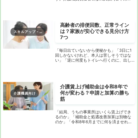
策、さらにはスクール選びまで、介護士の
視点から詳しく解説します。初任者研修の
修了試験とは？介護職員初任者研修の修了
試験は、研修を終...
高齢者の排便回数、正常ライン
は？家族が安心できる見分け方
スキルアップ・研修
7つ
「毎日出ていないから便秘かも」「3日に1
回しかないけれど、本人は苦しそうではな
い」「逆に何度もトイレへ行くのに、出し
切れていない気がする」。高齢の家族を見
ていると、排便のことは気になっても、ど
こまでが普通で、どこから受診を考えるべ
きかが本当...
介護賃上げ補助金は令和8年で
何が変わる？申請と加算の勝ち
介護職員向け
筋
「結局、うちの事業所はいくら賃上げでき
るのか」「補助金と処遇改善加算は別物な
のか」「令和8年6月までに何を済ませれば
いいのか」。介護現場の経営者、管理者、
事務担当者がいま一番つまずきやすいの
は、制度名そのものではなく、補助金と加