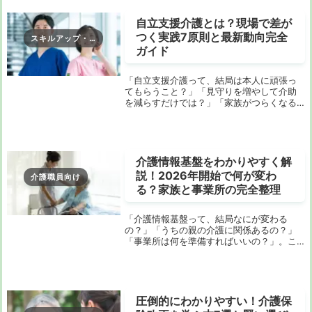
算が連続して...
自立支援介護とは？現場で差が
つく実践7原則と最新動向完全
スキルアップ・研修
ガイド
「自立支援介護って、結局は本人に頑張っ
てもらうこと？」「見守りを増やして介助
を減らすだけでは？」「家族がつらくなる
考え方ではないの？」――こんな引っかか
りを感じたまま調べているなら、最初に大
事なことをはっきりさせておきたいです。
自立支援介護...
介護情報基盤をわかりやすく解
説！2026年開始で何が変わ
介護職員向け
る？家族と事業所の完全整理
「介護情報基盤って、結局なにが変わる
の？」「うちの親の介護に関係あるの？」
「事業所は何を準備すればいいの？」。こ
う感じて検索した方は多いはずです。言葉
だけを見るとむずかしそうですが、実は本
質はとてもシンプルです。これまで紙、電
話、郵送、窓口...
圧倒的にわかりやすい！介護保