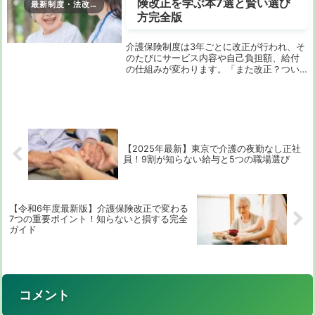
険改正を学ぶ本7選と賢い選び
最新制度・法改正
方完全版
介護保険制度は3年ごとに改正が行われ、そ
のたびにサービス内容や自己負担額、給付
の仕組みが変わります。「また改正？つい
ていけない…」と感じているあなた。実は、
改正内容を正しく理解していないと、利用
できる制度を見逃したり、余計な費用を支
払ったり...
【2025年最新】東京で介護の夜勤なし正社
員！9割が知らない給与と5つの職場選び
【令和6年度最新版】介護保険改正で変わる
7つの重要ポイント！知らないと損する完全
ガイド
コメント