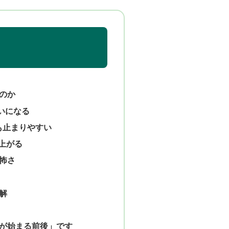
のか
いになる
も止まりやすい
上がる
怖さ
解
が始まる前後」です