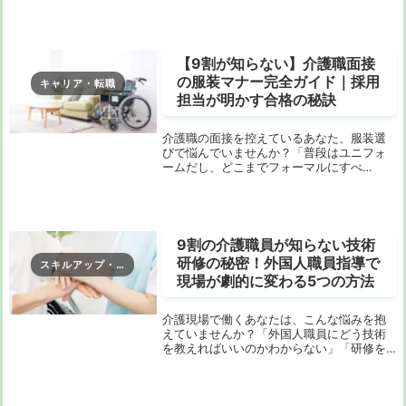
でしょうか。実は、介護夜勤専従という働
き方は、正しい知識と戦略があれば年収500
万円以上も十分に狙える魅力的なキャリア
選択なん...
【9割が知らない】介護職面接
の服装マナー完全ガイド｜採用
キャリア・転職
担当が明かす合格の秘訣
介護職の面接を控えているあなた、服装選
びで悩んでいませんか？「普段はユニフォ
ームだし、どこまでフォーマルにすべ
き？」「私服OKって言われたけど、本当に
ラフでいいの？」そんな不安を抱えている
方は少なくありません。実は、面接での第
一印象は最初の...
9割の介護職員が知らない技術
研修の秘密！外国人職員指導で
スキルアップ・研修
現場が劇的に変わる5つの方法
介護現場で働くあなたは、こんな悩みを抱
えていませんか？「外国人職員にどう技術
を教えればいいのかわからない」「研修を
受けても実際の現場で活かせない」「指導
方法がわからず、お互いにストレスを感じ
ている」。実は、これらの悩みは適切な技