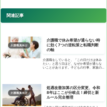
関連記事
介護職で休み希望が通らない時
に効く7つの逆転策と転職判断
介護職員向け
の軸
介護職をしていると、「この日だけは休み
たい」と思う日ほど、なぜか希望が通らな
いことがあります。子どもの行事、家族の
通院、友人の結婚式、自分の限界を感じた
日の休息。どれも大切なのに、勤務表を見
た瞬間にため息が出る。そんな経験が続く
と、「私の生...
処遇改善加算の区分変更、令和
8年はここが分岐点！締切と新
介護職員向け
ルール完全整理