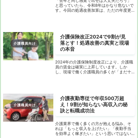
「去年と同じ感覚で出せば大丈夫だろう」
と思っていたら、令和8年はかなり危ないで
す。今回の処遇改善加算は、ただの年度更
新ではありません。区分変更の考え方も、
提出の組み合わせも、4月・5月と6月以降の
見方も、これまでより複雑になりました。
しかも...
介護保険改正2024で9割が見
落とす！処遇改善の真実と現場
介護職員向け
の本音
2024年の介護保険制度改正により、介護職
員の賃金は確実に上昇しています。しか
し、現場で働く介護職員の多くが「まだ十
分ではない」と感じているのが現実です。
この記事では、改正による具体的な変化
と、なぜ現場の満足度が低いのか、そして
今後の展望に...
介護夜勤専従で年収500万超
え！9割が知らない高収入の秘
介護職員向け
訣と転職成功法
介護業界で働く多くの方が抱える悩み、そ
れは「もっと収入を上げたい」「夜勤手当
を効率よく稼ぎたい」という思いではない