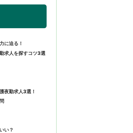
力に迫る！
勤求人を探すコツ3選
く
護夜勤求人3選！
問
いい？