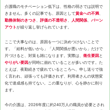
介護職のモチベーション低下は、性格の弱さでは説明で
きません。多くの記事でも、原因として
賃金への不満
、
勤務体制のきつさ
、
評価の不透明さ
、
人間関係
、
バーン
アウト
が繰り返し挙げられています。
ここで大事なのは、原因を一つに決めつけないことで
す。「給料が低いから」「人間関係が悪いから」だけで
片づけると、対策も雑になります。実際は、
衛生要因
と
やりがい要因
が同時に崩れていることが多いのです。た
とえば、夜勤続きで疲れているところへ、申し送りで強
く言われ、頑張っても評価されず、利用者さんの状態変
化で達成感も持てない。この重なりが、心を静かに削り
ます。
今の介護は、2026年度に約240万人の職員が必要とされ