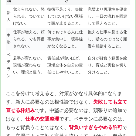
場
さ
覚えられない、怒
技術不足より、失敗
完璧より再現性を優先
新
られる、ついてい
してはいけない緊張
し、一日の流れを固定
人
けない。
で頭が止まること。
して覚えること。
仕事が増える、頼
何でもできる人に仕
抱える仕事を見える化
中
られる、でも評価
事が集中し、境界線
し、断るのではなく順
堅
されない。
がなくなること。
番を相談すること。
ベ
若手が育たない、
責任感が強いほど、
自分が背負う範囲を絞
テ
現場が変わらな
現場全体を自分の責
り、育成と実務を切り
ラ
い、理想と違う。
任にしやすいこと。
分けること。
ン
ここを分けて考えると、対策がかなり具体的になりま
す。新人に必要なのは根性論ではなく、
失敗しても立て
直せる枠組み
です。中堅に必要なのは、頑張りの追加で
はなく、
仕事の交通整理
です。ベテランに必要なのは、
もっと背負うことではなく、
背負いすぎをやめる許可
で
す。立場によって効く言葉も違います。だから、自分を