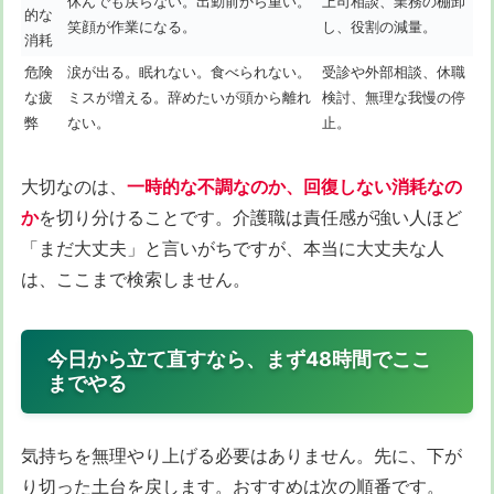
休んでも戻らない。出勤前から重い。
上司相談、業務の棚卸
的な
笑顔が作業になる。
し、役割の減量。
消耗
危険
涙が出る。眠れない。食べられない。
受診や外部相談、休職
な疲
ミスが増える。辞めたいが頭から離れ
検討、無理な我慢の停
弊
ない。
止。
大切なのは、
一時的な不調なのか、回復しない消耗なの
か
を切り分けることです。介護職は責任感が強い人ほど
「まだ大丈夫」と言いがちですが、本当に大丈夫な人
は、ここまで検索しません。
今日から立て直すなら、まず48時間でここ
までやる
気持ちを無理やり上げる必要はありません。先に、下が
り切った土台を戻します。おすすめは次の順番です。