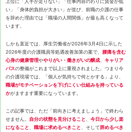
上位に「人手が足りない」「仕事内容のわりに賃金が低
い」「身体的負担が大きい」が並び、前職の介護の仕事
を辞めた理由では「職場の人間関係」が最も高くなって
います。
しかも直近では、厚生労働省が2026年3月4日に示した
2026年度の介護職員等処遇改善加算の案で、
腰痛を含む
心身の健康管理
や
やりがい・働きがいの醸成
、
キャリア
パス
の整備がこれまで以上に重視されました。つまり今
の介護現場では、「個人が気持ちで何とかする」より、
職場がモチベーションを下げにくい仕組みを持っている
か
がますます重要になっています。
この記事では、ただ「前向きに考えましょう」で終わら
せません。
自分の状態を見分けること
、
今日から少し楽
になること
、
職場に求めるべきこと
、そして
辞めるべき