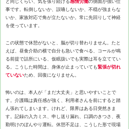
と同じくらい、気を張り続ける
感情労働
の側面が強い仕
事です。転倒しないか、誤嚥しないか、不穏が強まらな
いか、家族対応で角が立たないか。常に先回りして神経
を使っています。
この状態で休憩がないと、脳が切り替わりません。たと
えば、昼食介助の横で自分も急いで食べる、コールが鳴
る前提で詰所にいる、仮眠扱いでも実際は耳を立ててい
る。こうした時間は、身体が止まっていても
緊張が切れ
ていない
ため、回復になりません。
怖いのは、本人が「まだ大丈夫」と思いやすいことで
す。介護職は責任感が強く、利用者さんを前にすると踏
ん張れてしまいます。けれど、限界はある日突然きま
す。記録の入力ミス、申し送り漏れ、口調のきつさ、夜
勤明けのぼんやり運転。休憩不足は、こうした形で現場