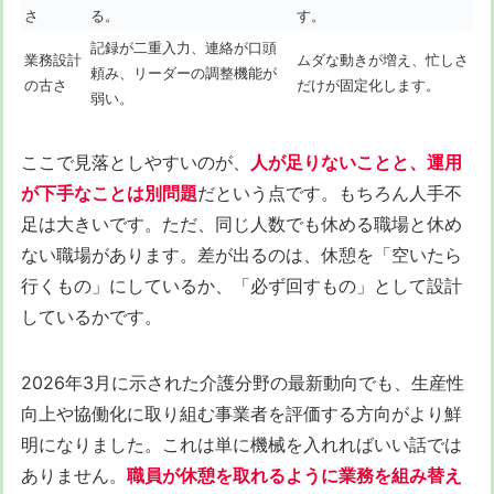
さ
る。
す。
記録が二重入力、連絡が口頭
業務設計
ムダな動きが増え、忙しさ
頼み、リーダーの調整機能が
の古さ
だけが固定化します。
弱い。
ここで見落としやすいのが、
人が足りないことと、運用
が下手なことは別問題
だという点です。もちろん人手不
足は大きいです。ただ、同じ人数でも休める職場と休め
ない職場があります。差が出るのは、休憩を「空いたら
行くもの」にしているか、「必ず回すもの」として設計
しているかです。
2026年3月に示された介護分野の最新動向でも、生産性
向上や協働化に取り組む事業者を評価する方向がより鮮
明になりました。これは単に機械を入れればいい話では
ありません。
職員が休憩を取れるように業務を組み替え