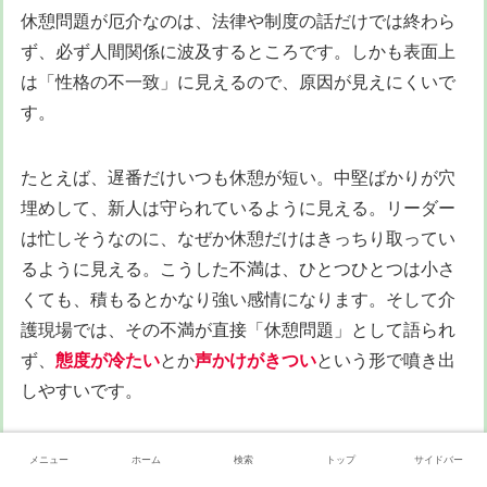
休憩問題が厄介なのは、法律や制度の話だけでは終わら
ず、必ず人間関係に波及するところです。しかも表面上
は「性格の不一致」に見えるので、原因が見えにくいで
す。
たとえば、遅番だけいつも休憩が短い。中堅ばかりが穴
埋めして、新人は守られているように見える。リーダー
は忙しそうなのに、なぜか休憩だけはきっちり取ってい
るように見える。こうした不満は、ひとつひとつは小さ
くても、積もるとかなり強い感情になります。そして介
護現場では、その不満が直接「休憩問題」として語られ
ず、
態度が冷たい
とか
声かけがきつい
という形で噴き出
しやすいです。
実際の現場では、性格が悪いというより、
回復できてい
メニュー
ホーム
検索
トップ
サイドバー
ない人同士がぶつかっている
ことが多いです。だから、