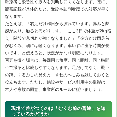
医療者も緊急性や原因を判断しにくくなります。逆に、
観察記録が具体的だと、受診や訪問看護での対応が早く
なります。
たとえば、「右足だけ昨日から腫れています。赤みと熱
感があり、触ると痛がります」「ここ3日で体重が2kg増
え、階段で息切れが強くなりました」「夕方だけ両足首
がむくみ、朝には軽くなります。車いすに座る時間が長
いです」と伝えると、状況がかなり明確になります。
写真を撮る場合は、毎回同じ角度、同じ距離、同じ時間
帯で撮ると比較しやすくなります。足だけでなく、靴下
の跡、くるぶしの見え方、すねのへこみも残しておくと
役立ちます。ただし、施設やサービス利用中の撮影は、
本人や家族の同意、事業所のルールに従いましょう。
現場で差がつくのは「むくむ前の普通」を知
っているかどうか