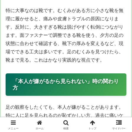
特に大事なのは靴です。むくみがある方に小さな靴を無
理に履かせると、痛みや皮膚トラブルの原因になりま
す。反対に、大きすぎる靴は脱げやすく転倒につながり
ます。面ファスナーで調整できる靴を使う、夕方の足の
状態に合わせて確認する、靴下の厚みを変えるなど、現
場でできる工夫は多いです。足のむくみを見つけたら、
靴まで見る。これはかなり実践的な視点です。
「本人が嫌がるから見られない」時の関わり
方
足の観察をしたくても、本人が嫌がることがあります。
特に人に足を見られるのが恥ずかしい方、過去に痛いケ
アをされた経験がある方、認知症で意図が伝わりにくい
メニュー
ホーム
検索
トップ
サイドバー
方では、無理に靴下を脱がせようとすると関係性が悪く