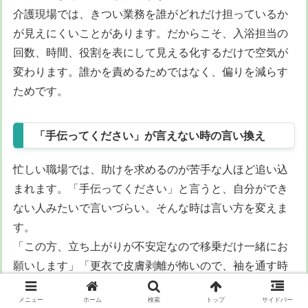
介護現場では、きつい業務を誰がどれだけ担っているか
が見えにくいことがあります。だからこそ、入浴担当の
回数、時間、役割を表にして見える化するだけで空気が
変わります。誰かを責めるためではなく、偏りを減らす
ためです。
「手伝ってください」が言えない時の言い換え
忙しい職場では、助けを求めるのが苦手な人ほど追い込
まれます。「手伝ってください」と言うと、自分ができ
ない人みたいで言いづらい。そんな時は言い方を変えま
す。
「この方、立ち上がりが不安定なので移乗だけ一緒にお
願いします」「更衣で皮膚剥離が怖いので、袖を通す時
だけ見てもらえますか」「次の方の準備だけ先にお願い
メニュー
ホーム
検索
トップ
サイドバー
できますか」と、お願いを小さく具体的にすると相手も