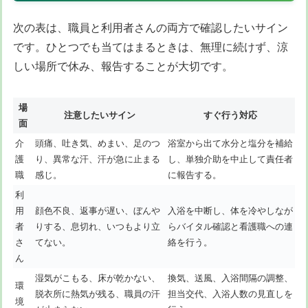
次の表は、職員と利用者さんの両方で確認したいサイン
です。ひとつでも当てはまるときは、無理に続けず、涼
しい場所で休み、報告することが大切です。
場
注意したいサイン
すぐ行う対応
面
介
頭痛、吐き気、めまい、足のつ
浴室から出て水分と塩分を補給
護
り、異常な汗、汗が急に止まる
し、単独介助を中止して責任者
職
感じ。
に報告する。
利
用
顔色不良、返事が遅い、ぼんや
入浴を中断し、体を冷やしなが
者
りする、息切れ、いつもより立
らバイタル確認と看護職への連
さ
てない。
絡を行う。
ん
湿気がこもる、床が乾かない、
換気、送風、入浴間隔の調整、
環
脱衣所に熱気が残る、職員の汗
担当交代、入浴人数の見直しを
境