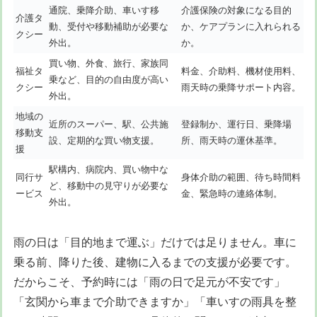
通院、乗降介助、車いす移
介護保険の対象になる目的
介護タ
動、受付や移動補助が必要な
か、ケアプランに入れられる
クシー
外出。
か。
買い物、外食、旅行、家族同
福祉タ
料金、介助料、機材使用料、
乗など、目的の自由度が高い
クシー
雨天時の乗降サポート内容。
外出。
地域の
近所のスーパー、駅、公共施
登録制か、運行日、乗降場
移動支
設、定期的な買い物支援。
所、雨天時の運休基準。
援
駅構内、病院内、買い物中な
同行サ
身体介助の範囲、待ち時間料
ど、移動中の見守りが必要な
ービス
金、緊急時の連絡体制。
外出。
雨の日は「目的地まで運ぶ」だけでは足りません。車に
乗る前、降りた後、建物に入るまでの支援が必要です。
だからこそ、予約時には「雨の日で足元が不安です」
「玄関から車まで介助できますか」「車いすの雨具を整