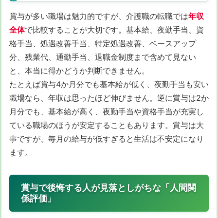
賞与が多い職場は魅力的ですが、介護職の転職では
年収
全体
で比較することが大切です。基本給、夜勤手当、資
格手当、処遇改善手当、特定処遇改善、ベースアップ
分、残業代、通勤手当、退職金制度まで含めて見ない
と、本当に得かどうか判断できません。
たとえば賞与4か月分でも基本給が低く、夜勤手当も安い
職場なら、年収は思ったほど伸びません。逆に賞与は2か
月分でも、基本給が高く、夜勤手当や資格手当が充実し
ている職場のほうが安定することもあります。賞与は大
事ですが、毎月の給与が低すぎると生活は不安定になり
ます。
賞与で後悔する人が見落としがちな「人間関
係評価」