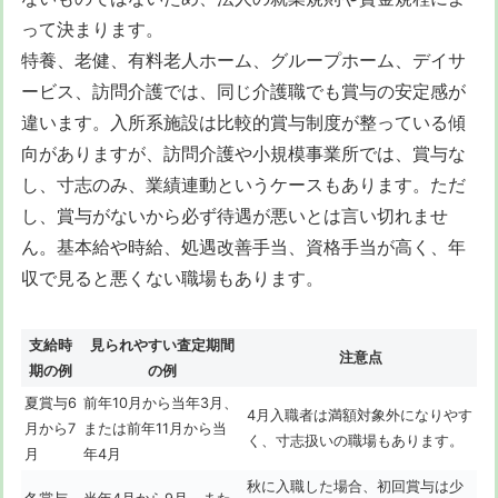
って決まります。
特養、老健、有料老人ホーム、グループホーム、デイサ
ービス、訪問介護では、同じ介護職でも賞与の安定感が
違います。入所系施設は比較的賞与制度が整っている傾
向がありますが、訪問介護や小規模事業所では、賞与な
し、寸志のみ、業績連動というケースもあります。ただ
し、賞与がないから必ず待遇が悪いとは言い切れませ
ん。基本給や時給、処遇改善手当、資格手当が高く、年
収で見ると悪くない職場もあります。
支給時
見られやすい査定期間
注意点
期の例
の例
夏賞与6
前年10月から当年3月、
4月入職者は満額対象外になりやす
月から7
または前年11月から当
く、寸志扱いの職場もあります。
月
年4月
秋に入職した場合、初回賞与は少