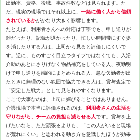
出勤率、資格、役職、事故件数などは見られます。た
だ、現実の現場ではそれ以上に、
一緒に働く人から信頼
されているか
がかなり大きく影響します。
たとえば、利用者さんへの対応は丁寧でも、申し送りが
雑だったり、記録が遅かったり、忙しい時間帯にすぐ姿
を消したりする人は、上司から見ると評価しにくいで
す。逆に、ものすごく目立つタイプではなくても、入浴
介助のあとにさりげなく物品補充をしている人、夜勤明
けで申し送りを端的にまとめられる人、急な欠勤者が出
たときに無理のない範囲で協力できる人は、賞与査定で
「安定した戦力」として見られやすくなります。
ここで大事なのは、上司に媚びることではありません。
介護現場で本当に評価されるのは、
利用者さんの生活を
守りながら、チームの負担も減らせる人
です。賞与を上
げたいなら、ただ頑張るよりも、「この人がいると現場
が荒れにくい」と思われる動き方を意識したほうが効果