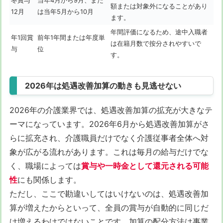
冬賞与
当年4月から9月、また
額または対象外になることがあり
12月
は当年5月から10月
ます。
年間評価になるため、途中入職者
年1回賞
前年1年間または年度単
は在籍月数で按分されやすいで
与
位
す。
2026年は処遇改善加算の動きも見逃せない
2026年の介護業界では、処遇改善加算の拡充が大きなテ
ーマになっています。2026年6月から処遇改善加算がさ
らに拡充され、介護職員だけでなく介護従事者全体へ対
象が広がる流れがあります。これは毎月の給与だけでな
く、職場によっては
賞与や一時金として還元される可能
性
にも関係します。
ただし、ここで勘違いしてはいけないのは、処遇改善加
算が増えたからといって、全員の賞与が自動的に同じだ
け増えるわけではないことです。加算の配分方法は事業