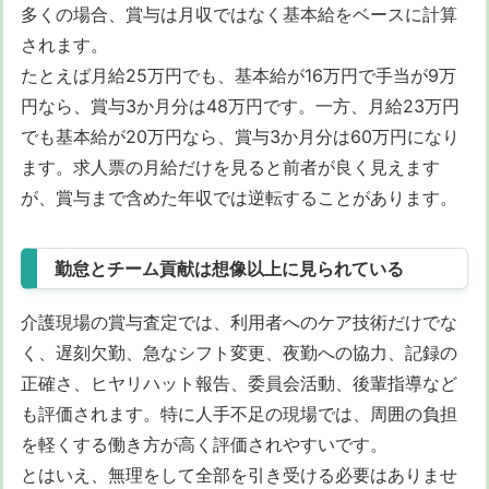
多くの場合、賞与は月収ではなく基本給をベースに計算
されます。
たとえば月給25万円でも、基本給が16万円で手当が9万
円なら、賞与3か月分は48万円です。一方、月給23万円
でも基本給が20万円なら、賞与3か月分は60万円になり
ます。求人票の月給だけを見ると前者が良く見えます
が、賞与まで含めた年収では逆転することがあります。
勤怠とチーム貢献は想像以上に見られている
介護現場の賞与査定では、利用者へのケア技術だけでな
く、遅刻欠勤、急なシフト変更、夜勤への協力、記録の
正確さ、ヒヤリハット報告、委員会活動、後輩指導など
も評価されます。特に人手不足の現場では、周囲の負担
を軽くする働き方が高く評価されやすいです。
とはいえ、無理をして全部を引き受ける必要はありませ