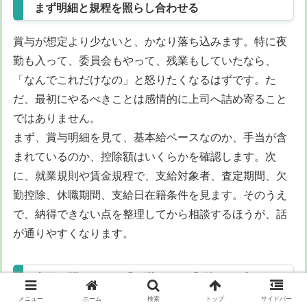
まず明細と規程を照らし合わせる
賞与が想定より少ないと、かなり落ち込みます。特に夜
勤も入って、委員会もやって、残業もしていたなら、
「なんでこれだけなの」と怒りたくなるはずです。た
だ、最初にやるべきことは感情的に上司へ詰め寄ること
ではありません。
まず、賞与明細を見て、基本給ベースなのか、手当が含
まれているのか、控除額はいくらかを確認します。次
に、就業規則や賃金規程で、支給対象者、査定期間、欠
勤控除、休職期間、支給日在籍条件を見ます。そのうえ
で、納得できない点を整理してから相談するほうが、話
が通りやすくなります。
上司に聞くときは「不満」より「確認」で入る
メニュー
ホーム
検索
トップ
サイドバー