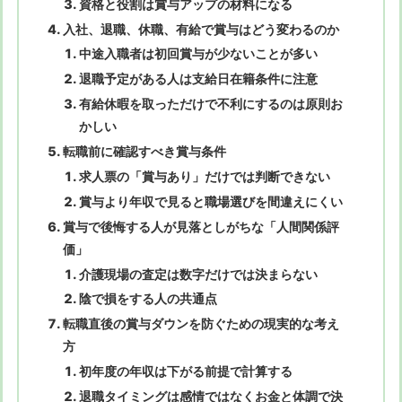
資格と役割は賞与アップの材料になる
入社、退職、休職、有給で賞与はどう変わるのか
中途入職者は初回賞与が少ないことが多い
退職予定がある人は支給日在籍条件に注意
有給休暇を取っただけで不利にするのは原則お
かしい
転職前に確認すべき賞与条件
求人票の「賞与あり」だけでは判断できない
賞与より年収で見ると職場選びを間違えにくい
賞与で後悔する人が見落としがちな「人間関係評
価」
介護現場の査定は数字だけでは決まらない
陰で損をする人の共通点
転職直後の賞与ダウンを防ぐための現実的な考え
方
初年度の年収は下がる前提で計算する
退職タイミングは感情ではなくお金と体調で決