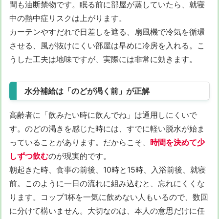
間も油断禁物です。眠る前に部屋が蒸していたら、就寝
中の熱中症リスクは上がります。
カーテンやすだれで日差しを遮る、扇風機で冷気を循環
させる、風が抜けにくい部屋は早めに冷房を入れる。こ
うした工夫は地味ですが、実際には非常に効きます。
水分補給は「のどが渇く前」が正解
高齢者に「飲みたい時に飲んでね」は通用しにくいで
す。のどの渇きを感じた時には、すでに軽い脱水が始ま
っていることがあります。だからこそ、
時間を決めて少
しずつ飲む
のが現実的です。
朝起きた時、食事の前後、10時と15時、入浴前後、就寝
前。このように一日の流れに組み込むと、忘れにくくな
ります。コップ1杯を一気に飲めない人もいるので、数回
に分けて構いません。大切なのは、本人の意思だけに任