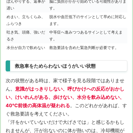
ぼんやりする、返事が
脳に負担がかかり始めている可能性がありま
遅い
す。
めまい、立ちくらみ、
脱水や血圧低下のサインとして早めに対応し
ふらつき
ます。
吐き気、頭痛、強いだ
中等症へ進みつつあるサインとして考えま
るさ
す。
水分が自力で飲めない
救急要請を含めた緊急判断が必要です。
救急車をためらわないほうがいい状態
次の状態がある時は、家で様子を見る段階ではありませ
ん。
意識がはっきりしない、呼びかけへの反応がおかし
い、けいれんがある、歩けない、水分を飲み込めない、
40℃前後の高体温が疑われる
。このどれかがあれば、す
ぐ救急要請を考えてください。
「汗をかいていないだけで大げさでは」と感じるかもし
れませんが、汗が出ないのに体が熱いのは、冷却機能が