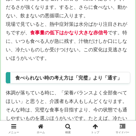
だるさが強くなります。すると、さらに食べない、動か
ない、飲まないの悪循環に入ります。
現場で見ていると、熱中症対策は水分ばかり注目されが
ちですが、
食事量の低下はかなり大きな赤信号
です。特
に、いつも食べる人が急に残す、汁物だけしか口にしな
い、冷たいものしか受けつけない。この変化は見逃さな
いほうがいいです。
食べられない時の考え方は「完璧」より「通す」
体調が落ちている時に、「栄養バランスよく全部食べて
ほしい」と思うと、介護者も本人もしんどくなります。
そんな時は、完璧な食事を目指すより、今の状態でも通
しやすいものを選ぶほうがいいです。たとえば、冷たい
茶碗蒸し、やわらかい豆腐、ゼリー、果物、味噌汁、ス
メニュー
ホーム
検索
トップ
サイドバー
ープ、冷やしたおかゆ。こういう「水分とエネルギーを