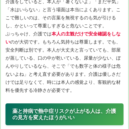
介護をしていると、本人が「暑くないよ」「まだ平気」
「水はいらない」と言う場面は本当によくあります。こ
こで難しいのは、その言葉を無視するのも気が引ける
し、かといって尊重しすぎると危ないことです。
ぶっちゃけ、介護では
本人の主観だけで安全確認をしな
い
のが大切です。もちろん気持ちは尊重します。でも、
安全判断は別です。本人が大丈夫と言っていても、部屋
が蒸している、口の中が乾いている、尿量が少ない、ぼ
んやりしているなら、そこで「でも数字と体の様子は危
ないよね」と考え直す必要があります。介護は優しさだ
けでは足りなくて、時には本人の感覚より、客観的な材
料を優先する冷静さが必要です。
薬と持病で熱中症リスクが上がる人は、介護
の見方を変えたほうがいい