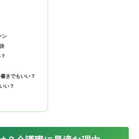
ーン
決
い？
手書きでもいい？
いい？