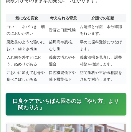
観察力がそのまま早期発見につながります。
気になる変化
考えられる背景
介護での初動
白い舌、ネバつき、朝
舌清掃と保湿、水分確認
舌苔と口腔乾燥
のにおいが強い
を行います。
腐敗臭のような強いに
歯周病や残根、
早めに歯科受診につなげ
おい、歯ぐき出血
むし歯
ます。
入れ歯を外すとにお
義歯の汚れや不
義歯清掃を見直し、調整
う、ぬめりがある
適合
相談を検討します。
においに加えてむせや
口腔機能低下や
訪問歯科や主治医相談を
食べこぼしがある
嚥下機能低下
含めて対応します。
口臭ケアでいちばん困るのは「やり方」より
「関わり方」