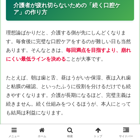
介護者が疲れ切らないための「続く口腔ケ
ア」の作り方
理想論ばかりだと、介護する側が先にしんどくなりま
す。毎食後に完璧な口腔ケアをするのが難しい日も当然
あります。そんなときは、
毎回満点を目指すより、崩れ
にくい最低ラインを決める
ことが大事です。
たとえば、朝は歯と舌、昼はうがいか保湿、夜は入れ歯
と粘膜の確認、といったふうに役割を分けるだけでも続
きやすくなります。介護が長期になるほど、完璧主義は
続きません。続く仕組みをつくるほうが、本人にとって
も結局は利益になります。
もうひとつ大事なのは、口臭の改善を「においがゼロに
メニュー
ホーム
検索
トップ
サイドバー
なったか」で評価しないことです。現場では、昨日より