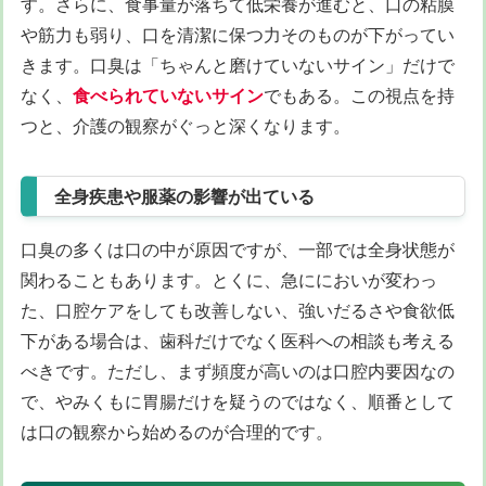
す。さらに、食事量が落ちて低栄養が進むと、口の粘膜
や筋力も弱り、口を清潔に保つ力そのものが下がってい
きます。口臭は「ちゃんと磨けていないサイン」だけで
なく、
食べられていないサイン
でもある。この視点を持
つと、介護の観察がぐっと深くなります。
全身疾患や服薬の影響が出ている
口臭の多くは口の中が原因ですが、一部では全身状態が
関わることもあります。とくに、急ににおいが変わっ
た、口腔ケアをしても改善しない、強いだるさや食欲低
下がある場合は、歯科だけでなく医科への相談も考える
べきです。ただし、まず頻度が高いのは口腔内要因なの
で、やみくもに胃腸だけを疑うのではなく、順番として
は口の観察から始めるのが合理的です。