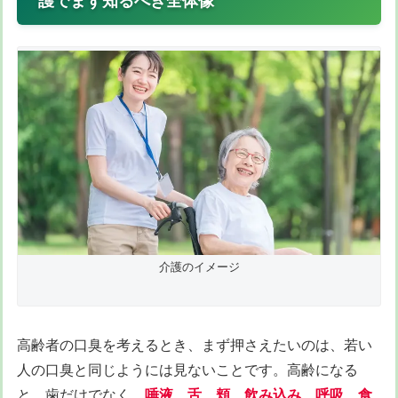
護でまず知るべき全体像
介護のイメージ
高齢者の口臭を考えるとき、まず押さえたいのは、若い
人の口臭と同じようには見ないことです。高齢になる
と、歯だけでなく、
唾液
、
舌
、
頬
、
飲み込み
、
呼吸
、
食