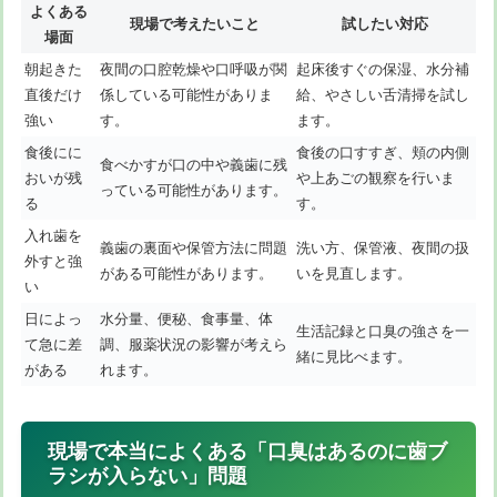
よくある
現場で考えたいこと
試したい対応
場面
朝起きた
夜間の口腔乾燥や口呼吸が関
起床後すぐの保湿、水分補
直後だけ
係している可能性がありま
給、やさしい舌清掃を試し
強い
す。
ます。
食後にに
食後の口すすぎ、頬の内側
食べかすが口の中や義歯に残
おいが残
や上あごの観察を行いま
っている可能性があります。
る
す。
入れ歯を
義歯の裏面や保管方法に問題
洗い方、保管液、夜間の扱
外すと強
がある可能性があります。
いを見直します。
い
日によっ
水分量、便秘、食事量、体
生活記録と口臭の強さを一
て急に差
調、服薬状況の影響が考えら
緒に見比べます。
がある
れます。
現場で本当によくある「口臭はあるのに歯ブ
ラシが入らない」問題