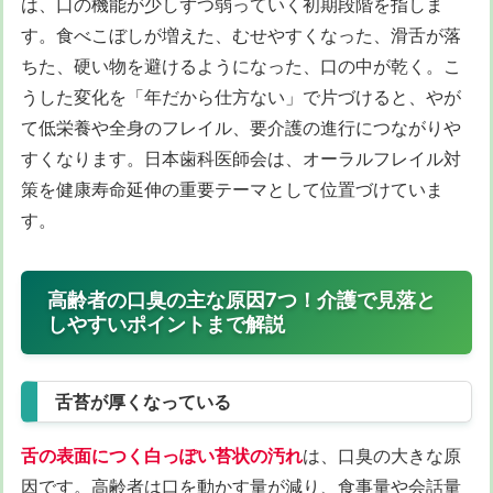
は、口の機能が少しずつ弱っていく初期段階を指しま
す。食べこぼしが増えた、むせやすくなった、滑舌が落
ちた、硬い物を避けるようになった、口の中が乾く。こ
うした変化を「年だから仕方ない」で片づけると、やが
て低栄養や全身のフレイル、要介護の進行につながりや
すくなります。日本歯科医師会は、オーラルフレイル対
策を健康寿命延伸の重要テーマとして位置づけていま
す。
高齢者の口臭の主な原因7つ！介護で見落と
しやすいポイントまで解説
舌苔が厚くなっている
舌の表面につく白っぽい苔状の汚れ
は、口臭の大きな原
因です。高齢者は口を動かす量が減り、食事量や会話量