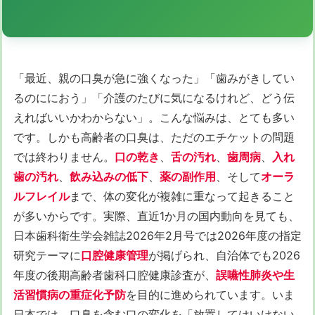
「最近、親の口臭が急に強くなった」「歯みがきしてい
るのににおう」「介護のたびに気になるけれど、どう伝
えればいいかわからない」。こんな悩みは、とても多い
です。しかも高齢者の口臭は、ただのエチケットの問題
では終わりません。
口の乾き
、
舌の汚れ
、
歯周病
、
入れ
歯の汚れ
、
飲み込みの低下
、
薬の副作用
、そして
オーラ
ルフレイル
まで、体の変化が複雑に重なって起きること
が多いからです。実際、直近1か月の国内動向を見ても、
日本歯科衛生学会雑誌2026年2月号では2026年度の指定
研究テーマに
口腔健康管理
が掲げられ、自治体でも2026
年度の後期高齢者歯科口腔健康診査が、
誤嚥性肺炎や生
活習慣病の重症化予防
を目的に進められています。いま
日本では、口臭を含む口の変化を「放置してはいけない