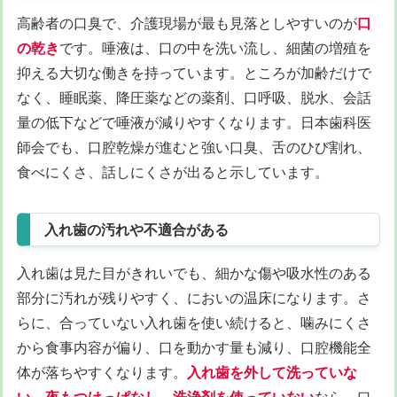
高齢者の口臭で、介護現場が最も見落としやすいのが
口
の乾き
です。唾液は、口の中を洗い流し、細菌の増殖を
抑える大切な働きを持っています。ところが加齢だけで
なく、睡眠薬、降圧薬などの薬剤、口呼吸、脱水、会話
量の低下などで唾液が減りやすくなります。日本歯科医
師会でも、口腔乾燥が進むと強い口臭、舌のひび割れ、
食べにくさ、話しにくさが出ると示しています。
入れ歯の汚れや不適合がある
入れ歯は見た目がきれいでも、細かな傷や吸水性のある
部分に汚れが残りやすく、においの温床になります。さ
らに、合っていない入れ歯を使い続けると、噛みにくさ
から食事内容が偏り、口を動かす量も減り、口腔機能全
体が落ちやすくなります。
入れ歯を外して洗っていな
い
、
夜もつけっぱなし
、
洗浄剤を使っていない
なら、口