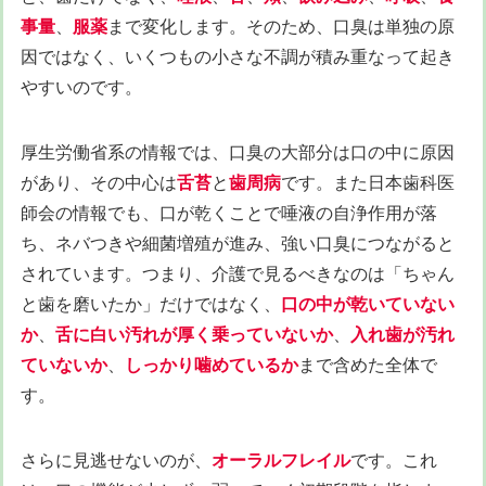
事量
、
服薬
まで変化します。そのため、口臭は単独の原
因ではなく、いくつもの小さな不調が積み重なって起き
やすいのです。
厚生労働省系の情報では、口臭の大部分は口の中に原因
があり、その中心は
舌苔
と
歯周病
です。また日本歯科医
師会の情報でも、口が乾くことで唾液の自浄作用が落
ち、ネバつきや細菌増殖が進み、強い口臭につながると
されています。つまり、介護で見るべきなのは「ちゃん
と歯を磨いたか」だけではなく、
口の中が乾いていない
か
、
舌に白い汚れが厚く乗っていないか
、
入れ歯が汚れ
ていないか
、
しっかり噛めているか
まで含めた全体で
す。
さらに見逃せないのが、
オーラルフレイル
です。これ