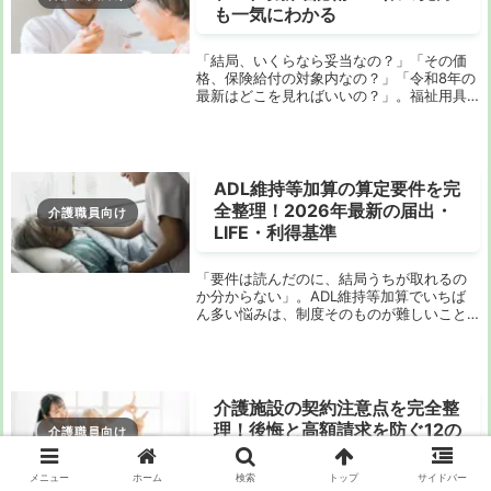
も一気にわかる
「結局、いくらなら妥当なの？」「その価
格、保険給付の対象内なの？」「令和8年の
最新はどこを見ればいいの？」。福祉用具
の価格を調べようとすると、こうした迷い
にぶつかる人が本当に多いです。とくに、
利用者家族はもちろん、ケアマネジャー、
福祉用具専...
ADL維持等加算の算定要件を完
全整理！2026年最新の届出・
介護職員向け
LIFE・利得基準
「要件は読んだのに、結局うちが取れるの
か分からない」。ADL維持等加算でいちば
ん多い悩みは、制度そのものが難しいこと
ではありません。算定の流れが一年単位で
動くこと、LIFE提出と届出のタイミングが
ずれること、そして現場で頑張っていても
平均利...
介護施設の契約注意点を完全整
理！後悔と高額請求を防ぐ12の
介護職員向け
確認術
メニュー
ホーム
検索
トップ
サイドバー