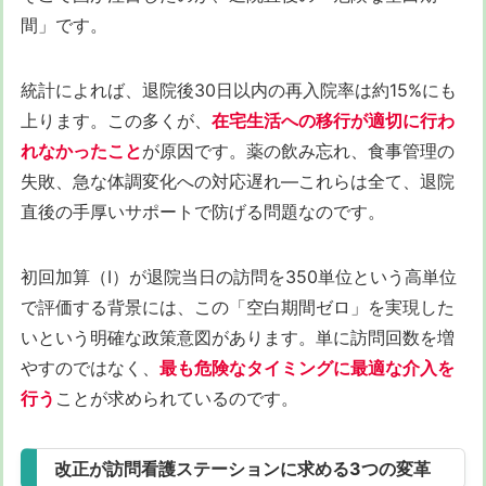
間」です。
統計によれば、退院後30日以内の再入院率は約15%にも
上ります。この多くが、
在宅生活への移行が適切に行わ
れなかったこと
が原因です。薬の飲み忘れ、食事管理の
失敗、急な体調変化への対応遅れ—これらは全て、退院
直後の手厚いサポートで防げる問題なのです。
初回加算（Ⅰ）が退院当日の訪問を350単位という高単位
で評価する背景には、この「空白期間ゼロ」を実現した
いという明確な政策意図があります。単に訪問回数を増
やすのではなく、
最も危険なタイミングに最適な介入を
行う
ことが求められているのです。
改正が訪問看護ステーションに求める3つの変革