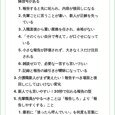
険信号がある
報告すると先に叱られ、内容が後回しになる
先輩ごとに言うことが違い、新人が正解を失っ
ている
入職直後から重い業務を任され、余裕がない
「そのくらい自分で考えて」が口ぐせになって
いる
小さな報告が評価されず、大きなミスだけ注目
される
雑談ゼロで、必要な一言すら言いづらい
記録と報告の線引きが曖昧になっている
介護職新人がまず覚えたい！報告すべき場面と後
回しにしてはいけない変化
新人でも言いやすい！30秒で伝わる報告の型
先輩職員がやるべきことは「報告しろ」より「報
告しやすくする」こと
最初に「迷ったら呼んでいい」を何度も言葉に