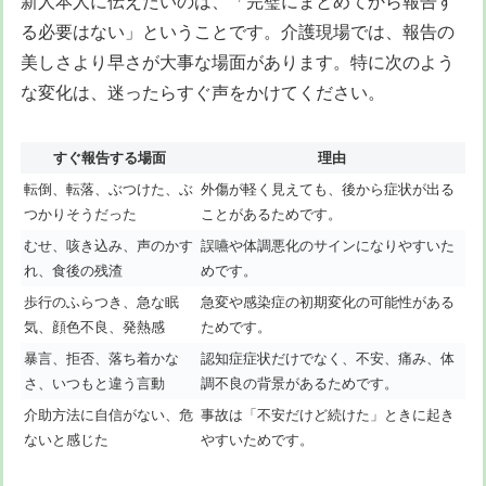
新人本人に伝えたいのは、「完璧にまとめてから報告す
る必要はない」ということです。介護現場では、報告の
美しさより早さが大事な場面があります。特に次のよう
な変化は、迷ったらすぐ声をかけてください。
すぐ報告する場面
理由
転倒、転落、ぶつけた、ぶ
外傷が軽く見えても、後から症状が出る
つかりそうだった
ことがあるためです。
むせ、咳き込み、声のかす
誤嚥や体調悪化のサインになりやすいた
れ、食後の残渣
めです。
歩行のふらつき、急な眠
急変や感染症の初期変化の可能性がある
気、顔色不良、発熱感
ためです。
暴言、拒否、落ち着かな
認知症症状だけでなく、不安、痛み、体
さ、いつもと違う言動
調不良の背景があるためです。
介助方法に自信がない、危
事故は「不安だけど続けた」ときに起き
ないと感じた
やすいためです。