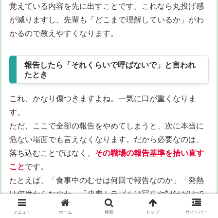
覚えている内容を先に出すことです。これなら丸投げ感
が減りますし、先輩も「どこまで理解しているか」がわ
かるので教えやすくなります。
報告したら「それくらいで呼ばないで」と言われ
たとき
これ、かなり傷つきますよね。一気に口が重くなりま
す。
ただ、ここで全部の報告をやめてしまうと、次に本当に
危ない場面でも言えなくなります。だから必要なのは、
落ち込むことではなく、
その職場の報告基準を拾い直す
こと
です。
たとえば、「食事中のむせは何回で報告なのか」「発熱
は何度からなのか」「皮膚トラブルは写真や記録だけで
いいのか、口頭も必要なのか」など、施設ごとの暗黙ル
メニュー
ホーム
検索
トップ
サイドバー