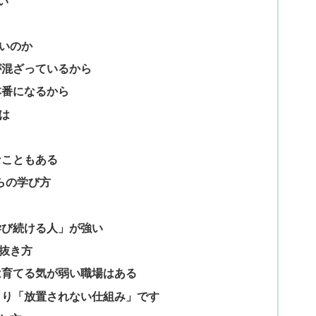
い
いのか
が混ざっているから
本番になるから
は
なこともある
らの学び方
学び続ける人」が強い
抜き方
は育てる気が弱い職場はある
より「放置されない仕組み」です