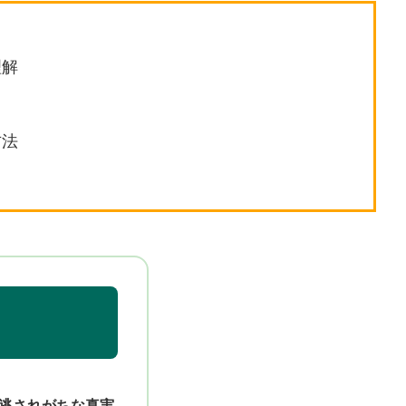
理解
方法
逃されがちな真実