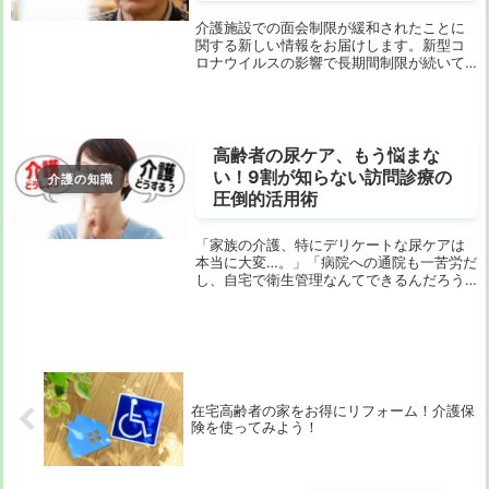
介護施設での面会制限が緩和されたことに
関する新しい情報をお届けします。新型コ
ロナウイルスの影響で長期間制限が続いて
いた面会ですが、ついに緩和の動きが見ら
れています。この変更は、施設内での感染
症防止とご家族との絆を深めるための重要
なステップで...
高齢者の尿ケア、もう悩まな
い！9割が知らない訪問診療の
介護の知識
圧倒的活用術
「家族の介護、特にデリケートな尿ケアは
本当に大変…。」「病院への通院も一苦労だ
し、自宅で衛生管理なんてできるんだろう
か？」もしあなたが今、このような不安を
抱えているなら、ご安心ください。その悩
み、この記事で解決できます。多くのご家
族が、在宅...
在宅高齢者の家をお得にリフォーム！介護保
険を使ってみよう！